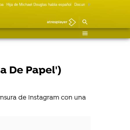
lpa
Hija de Michael Douglas habla español
Documental Las chicas Gilmore
a De Papel')
 censura de Instagram con una