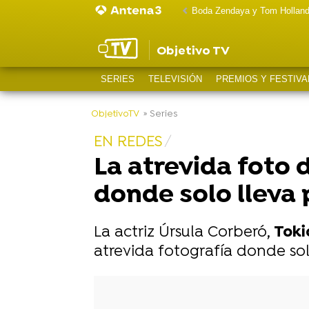
Boda Zendaya y Tom Hollan
Objetivo TV
SERIES
TELEVISIÓN
PREMIOS Y FESTIVA
-
ObjetivoTV
» Series
EN REDES
La atrevida foto 
donde solo lleva
La actriz Úrsula Corberó,
Toki
atrevida fotografía donde sol