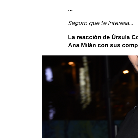
...
Seguro que te interesa...
La reacción de Úrsula C
Ana Milán con sus compa
Más sobre este tema:
La casa de papel
Úrsula Corberó