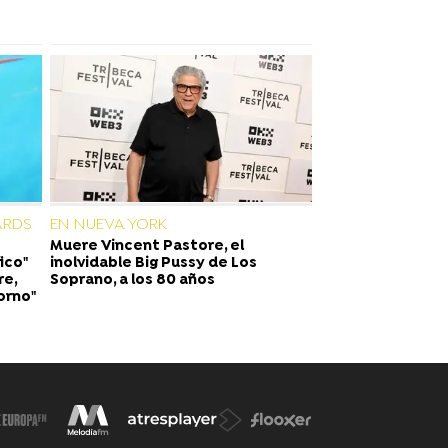
ARDS
EN NUEVA YORK
Muere Vincent Pastore, el
ico"
inolvidable Big Pussy de Los
re,
Soprano, a los 80 años
orno"