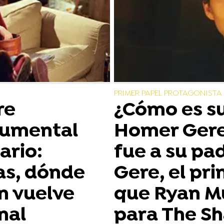
PRIMER PAPEL PROTAGONISTA
re
¿Cómo es su
cumental
Homer Gere
ario:
fue a su pa
as, dónde
Gere, el pri
én vuelve
que Ryan Mu
nal
para The S