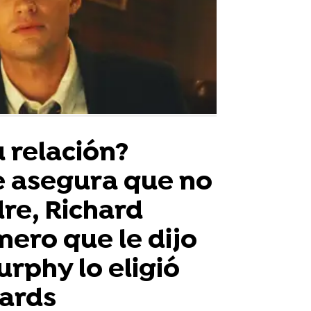
 relación?
 asegura que no
dre, Richard
mero que le dijo
rphy lo eligió
hards