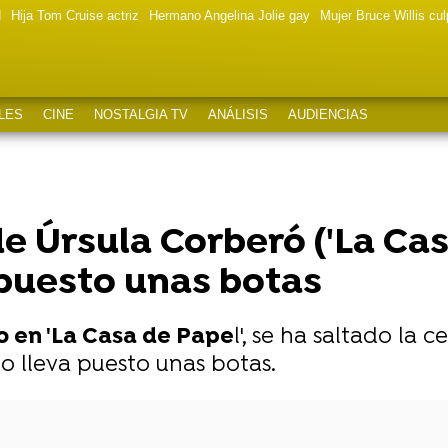
d
Hija Tom Cruise actriz
Hermano Angelina Jolie gay
Mujer Bruce Willis cu
LES
CINE
NOSTALGIA TV
ANÁLISIS
AUDIENCIAS
de Úrsula Corberó ('La Cas
 puesto unas botas
o en 'La Casa de Pape
l', se ha saltado la
o lleva puesto unas botas.