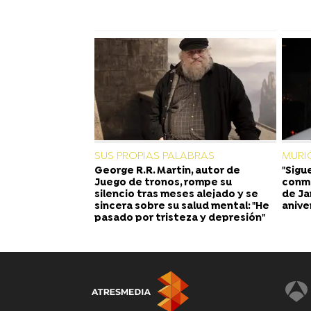
SUS PROPIAS PALABRAS
MURI
George R.R. Martin, autor de
"Sigu
Juego de tronos, rompe su
conmo
silencio tras meses alejado y se
de Ja
sincera sobre su salud mental: "He
anive
pasado por tristeza y depresión"