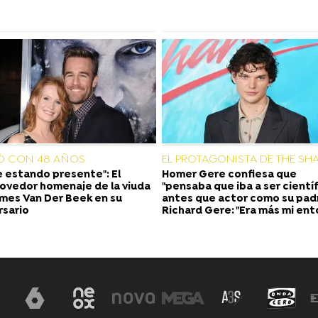
Ó CON 48 AÑOS
EL PROTAGONISTA DE THE SH
e estando presente": El
Homer Gere confiesa que
vedor homenaje de la viuda
"pensaba que iba a ser científ
mes Van Der Beek en su
antes que actor como su pad
rsario
Richard Gere: "Era más mi ent