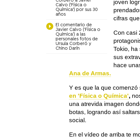
Corberó a Javier
joven log
Calvo ('Física o
prendados
Química') por sus 30
años
cifras qu
El comentario de
Javier Calvo (‘Física o
Con casi 
Química’) a las
personales fotos de
protagoni
Ursula Corberó y
Tokio, ha
Chino Darín
sus extra
hace una
Ana de Armas.
Y es que la que comenzó 
en 'Física o Química'
,
nos
una atrevida imagen donde
botas, logrando así saltar
social.
En el vídeo de arriba te 