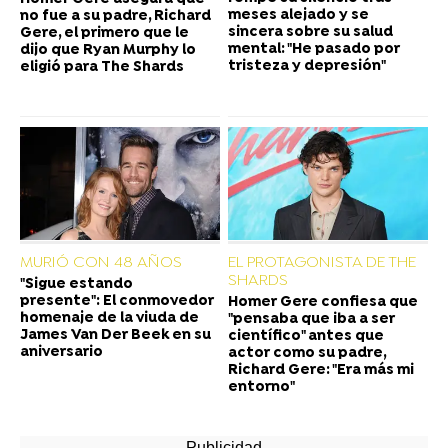
meses alejado y se
no fue a su padre, Richard
sincera sobre su salud
Gere, el primero que le
mental: "He pasado por
dijo que Ryan Murphy lo
tristeza y depresión"
eligió para The Shards
MURIÓ CON 48 AÑOS
EL PROTAGONISTA DE THE
SHARDS
"Sigue estando
presente": El conmovedor
Homer Gere confiesa que
homenaje de la viuda de
"pensaba que iba a ser
James Van Der Beek en su
científico" antes que
aniversario
actor como su padre,
Richard Gere: "Era más mi
entorno"