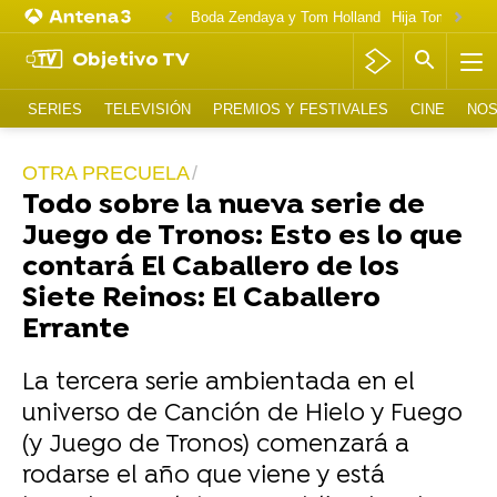
Boda Zendaya y Tom Holland
Hija Tom Cruise 
Objetivo TV
SERIES
TELEVISIÓN
PREMIOS Y FESTIVALES
CINE
NOS
OTRA PRECUELA
Todo sobre la nueva serie de
Juego de Tronos: Esto es lo que
contará El Caballero de los
Siete Reinos: El Caballero
Errante
La tercera serie ambientada en el
universo de Canción de Hielo y Fuego
(y Juego de Tronos) comenzará a
rodarse el año que viene y está