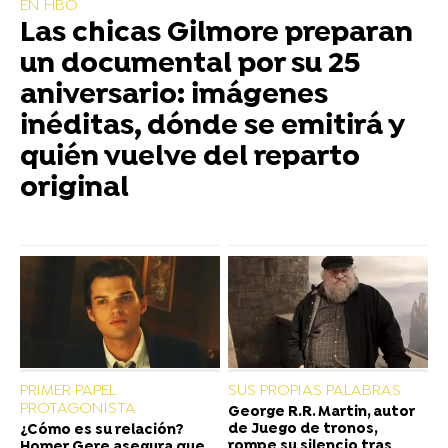
EN HBO
Las chicas Gilmore preparan
un documental por su 25
aniversario: imágenes
inéditas, dónde se emitirá y
quién vuelve del reparto
original
PRIMER PAPEL
SUS PROPIAS PALABRAS
PROTAGONISTA
George R.R. Martin, autor
de Juego de tronos,
¿Cómo es su relación?
rompe su silencio tras
Homer Gere asegura que