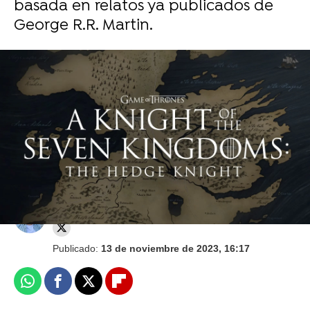
basada en relatos ya publicados de
George R.R. Martin.
Malas noticias para los fans de Juego de
Tronos sobre la secuela de Jon Snow
protagonizada por Kit Harington
Álvaro Onieva
Publicado:
13 de noviembre de 2023, 16:17
Whatsapp
Facebook
X
Flipboard