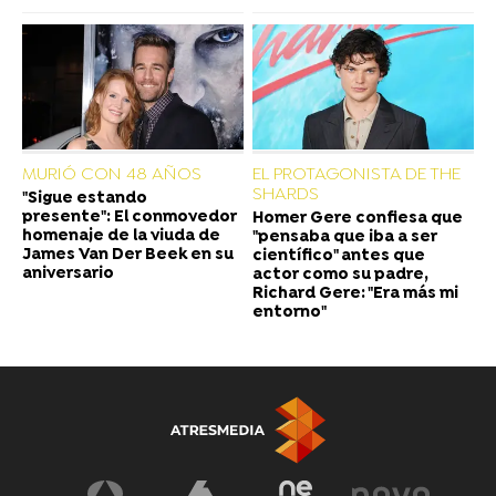
MURIÓ CON 48 AÑOS
EL PROTAGONISTA DE THE
SHARDS
"Sigue estando
presente": El conmovedor
Homer Gere confiesa que
homenaje de la viuda de
"pensaba que iba a ser
James Van Der Beek en su
científico" antes que
aniversario
actor como su padre,
Richard Gere: "Era más mi
entorno"