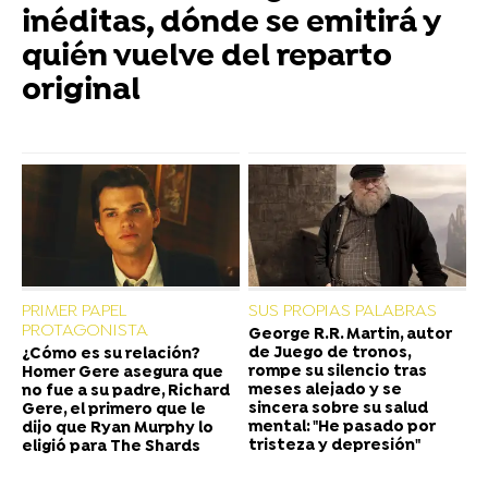
inéditas, dónde se emitirá y
quién vuelve del reparto
original
PRIMER PAPEL
SUS PROPIAS PALABRAS
PROTAGONISTA
George R.R. Martin, autor
de Juego de tronos,
¿Cómo es su relación?
rompe su silencio tras
Homer Gere asegura que
meses alejado y se
no fue a su padre, Richard
sincera sobre su salud
Gere, el primero que le
mental: "He pasado por
dijo que Ryan Murphy lo
tristeza y depresión"
eligió para The Shards