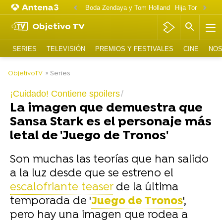
Boda Zendaya y Tom Holland
Hija Tom Cruise 
Objetivo TV
SERIES
TELEVISIÓN
PREMIOS Y FESTIVALES
CINE
NOS
-
ObjetivoTV
» Series
¡Cuidado! Contiene spoilers
La imagen que demuestra que
Sansa Stark es el personaje más
letal de 'Juego de Tronos'
Son muchas las teorías que han salido
a la luz desde que se estreno el
escalofriante teaser
de la última
temporada de '
Juego de Tronos
',
pero hay una imagen que rodea a