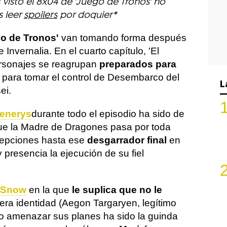
visto el 8x04 de 'Juego de Tronos' no
s leer
spoilers
por doquier*
o de Tronos'
van tomando forma después
 Invernalia. En el cuarto capítulo, 'El
personajes se reagrupan
preparados para
z para tomar el control de Desembarco del
L
ei.
enerys
durante todo el episodio ha sido de
ue la Madre de Dragones pasa por toda
epciones hasta ese
desgarrador final
en
 presencia la ejecución de su fiel
 Snow
en la que
le suplica que no le
ra identidad (Aegon Targaryen, legítimo
no amenazar sus planes ha sido la guinda