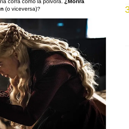
ía corra como la pólvora.
¿Morirá
on
(o viceversa)?