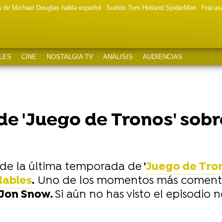
a de Michael Douglas habla español
Sueldo Tom Holland SpiderMan
Fracas
LES
CINE
NOSTALGIA TV
ANÁLISIS
AUDIENCIAS
de 'Juego de Tronos' sobre
de la última temporada de
'
Juego de Tro
dables
.
Uno de los momentos más comentad
Jon Snow.
Si aún no has visto el episodio 