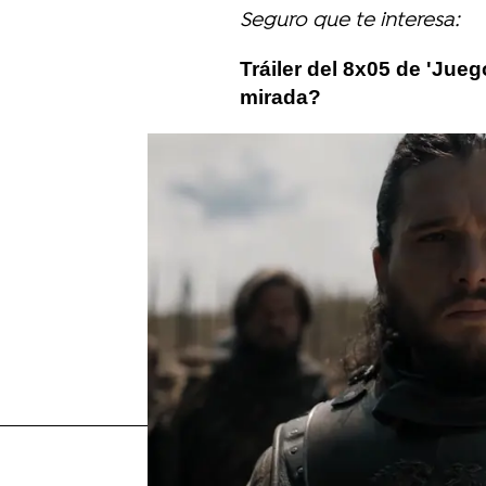
Seguro que te interesa:
Tráiler del 8x05 de 'Jue
mirada?
Más sobre este tema:
Juego de Tronos
Jon Snow