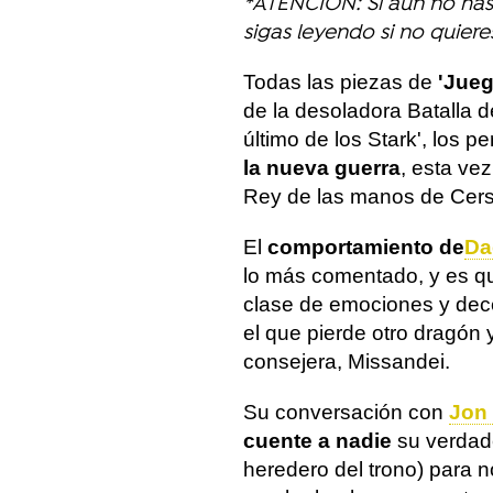
*ATENCIÓN: Si aún no has 
sigas leyendo si no quiere
Todas las piezas de
'Jueg
de la desoladora Batalla de
último de los Stark', los 
la nueva guerra
, esta ve
Rey de las manos de Cers
El
comportamiento de
Da
lo más comentado, y es q
clase de emociones y dec
el que pierde otro dragón y
consejera, Missandei.
Su conversación con
Jon
cuente a nadie
su verdade
heredero del trono) para 