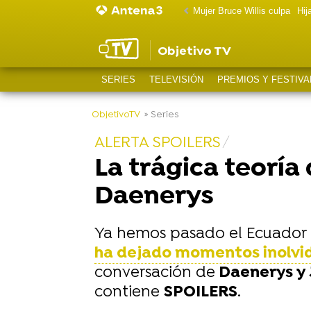
Mujer Bruce Willis culpa
Hij
Objetivo TV
SERIES
TELEVISIÓN
PREMIOS Y FESTIVA
-
ObjetivoTV
» Series
ALERTA SPOILERS
La trágica teoría 
Daenerys
Ya hemos pasado el Ecuador 
ha dejado momentos inolvi
conversación de
Daenerys y 
contiene
SPOILERS
.