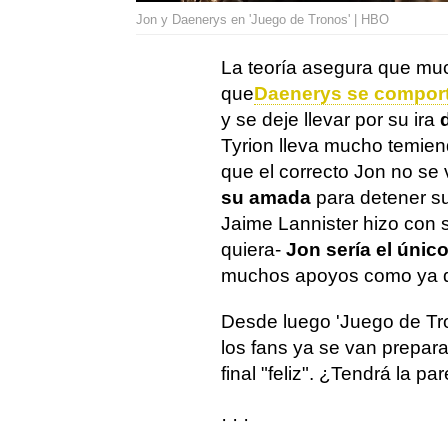
Jon y Daenerys en 'Juego de Tronos' | HBO
La teoría asegura que muc
que
Daenerys se comport
y se deje llevar por su ira
d
Tyrion lleva mucho temien
que el correcto Jon no se 
su amada
para detener su
Jaime Lannister hizo con s
quiera-
Jon sería el único
muchos apoyos como ya de
Desde luego 'Juego de Tr
los fans ya se van prepara
final "feliz". ¿Tendrá la p
· · ·