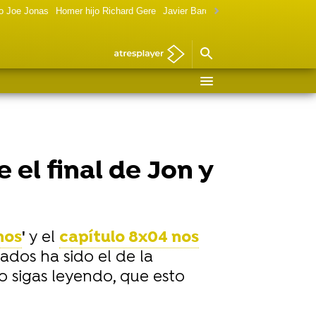
o Joe Jonas
Homer hijo Richard Gere
Javier Bardem política
Marilyn Monr
 el final de Jon y
nos
'
y el
capítulo 8x04 nos
os ha sido el de la
no sigas leyendo, que esto