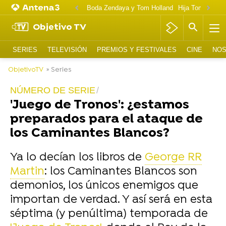
Boda Zendaya y Tom Holland
Hija Tom Cruise 
Objetivo TV
SERIES
TELEVISIÓN
PREMIOS Y FESTIVALES
CINE
NOS
ObjetivoTV
» Series
NÚMERO DE SERIE
'Juego de Tronos': ¿estamos
preparados para el ataque de
los Caminantes Blancos?
Ya lo decían los libros de
George RR
Martin
: los Caminantes Blancos son
demonios, los únicos enemigos que
importan de verdad. Y así será en esta
séptima (y penúltima) temporada de