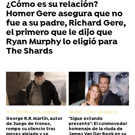
¿Cómo es su relación?
Homer Gere asegura que no
fue a su padre, Richard Gere,
el primero que le dijo que
Ryan Murphy lo eligió para
The Shards
SUS PROPIAS PALABRAS
MURIÓ CON 48 AÑOS
George R.R. Martin, autor
"Sigue estando
de Juego de tronos,
presente": El conmovedor
rompe su silencio tras
homenaje de la viuda de
meses alejado y se
James Van Der Beek en su