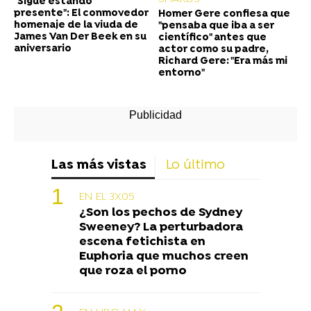
"Sigue estando
presente": El conmovedor
Homer Gere confiesa que
homenaje de la viuda de
"pensaba que iba a ser
James Van Der Beek en su
científico" antes que
aniversario
actor como su padre,
Richard Gere: "Era más mi
entorno"
Las más vistas
Lo último
EN EL 3X05
¿Son los pechos de Sydney
Sweeney? La perturbadora
escena fetichista en
Euphoria que muchos creen
que roza el porno