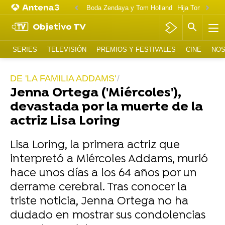
Boda Zendaya y Tom Holland
Hija Tom Cruise 
Objetivo TV
SERIES
TELEVISIÓN
PREMIOS Y FESTIVALES
CINE
NOS
DE 'LA FAMILIA ADDAMS'
Jenna Ortega ('Miércoles'),
devastada por la muerte de la
actriz Lisa Loring
Lisa Loring, la primera actriz que
interpretó a Miércoles Addams, murió
hace unos días a los 64 años por un
derrame cerebral. Tras conocer la
triste noticia, Jenna Ortega no ha
dudado en mostrar sus condolencias