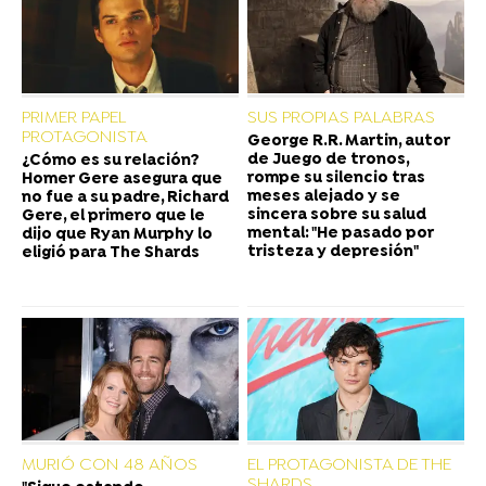
PRIMER PAPEL
SUS PROPIAS PALABRAS
PROTAGONISTA
George R.R. Martin, autor
de Juego de tronos,
¿Cómo es su relación?
rompe su silencio tras
Homer Gere asegura que
meses alejado y se
no fue a su padre, Richard
sincera sobre su salud
Gere, el primero que le
mental: "He pasado por
dijo que Ryan Murphy lo
tristeza y depresión"
eligió para The Shards
MURIÓ CON 48 AÑOS
EL PROTAGONISTA DE THE
SHARDS