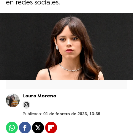
en redes sociales.
Catherine Zeta-Jones habla de Jenna Ortega
como 'Miércoles' y asegura que "nadie"
pensaba que tendría este éxito
¿Aparecerá Lady Gaga en la temporada 2 de
'Miércoles'? Jenna Ortega habla alto y claro
Laura Moreno
Publicado:
01 de febrero de 2023, 13:39
Whatsapp
Facebook
X
Flipboard