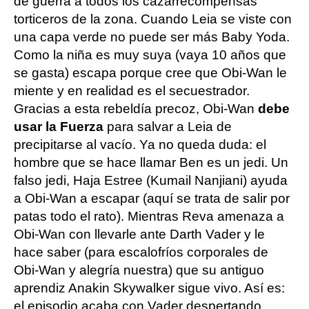
de guerra a todos los cazarrecompensas
torticeros de la zona. Cuando Leia se viste con
una capa verde no puede ser más Baby Yoda.
Como la niña es muy suya (vaya 10 años que
se gasta) escapa porque cree que Obi-Wan le
miente y en realidad es el secuestrador.
Gracias a esta rebeldía precoz, Obi-Wan
debe
usar la Fuerza
para salvar a Leia de
precipitarse al vacío. Ya no queda duda: el
hombre que se hace llamar Ben es un jedi. Un
falso jedi, Haja Estree (Kumail Nanjiani) ayuda
a Obi-Wan a escapar (aquí se trata de salir por
patas todo el rato). Mientras Reva amenaza a
Obi-Wan con llevarle ante Darth Vader y le
hace saber (para escalofríos corporales de
Obi-Wan y alegría nuestra) que su antiguo
aprendiz Anakin Skywalker sigue vivo. Así es:
el episodio acaba con Vader despertando