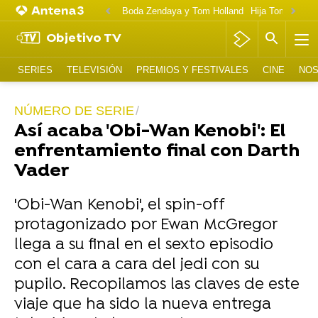
Boda Zendaya y Tom Holland
Hija Tom Cruise 
Objetivo TV
SERIES
TELEVISIÓN
PREMIOS Y FESTIVALES
CINE
NOS
NÚMERO DE SERIE
Así acaba 'Obi-Wan Kenobi': El
enfrentamiento final con Darth
Vader
'Obi-Wan Kenobi', el spin-off
protagonizado por Ewan McGregor
llega a su final en el sexto episodio
con el cara a cara del jedi con su
pupilo. Recopilamos las claves de este
viaje que ha sido la nueva entrega