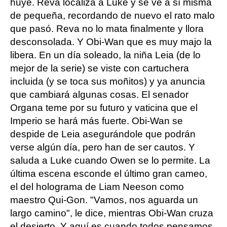
huye. Reva localiza a Luke y se ve a sí misma
de pequeña, recordando de nuevo el rato malo
que pasó. Reva no lo mata finalmente y llora
desconsolada. Y Obi-Wan que es muy majo la
libera. En un día soleado, la niña Leia (de lo
mejor de la serie) se viste con cartuchera
incluida (y se toca sus moñitos) y ya anuncia
que cambiará algunas cosas. El senador
Organa teme por su futuro y vaticina que el
Imperio se hará más fuerte. Obi-Wan se
despide de Leia asegurándole que podrán
verse algún día, pero han de ser cautos. Y
saluda a Luke cuando Owen se lo permite. La
última escena esconde el último gran cameo,
el del holograma de Liam Neeson como
maestro Qui-Gon. "Vamos, nos aguarda un
largo camino", le dice, mientras Obi-Wan cruza
el desierto. Y aquí es cuando todos pensamos,