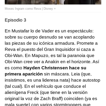
Moses Ingram como Reva | Disney +
Episodio 3
En Mustafar lo de Vader es un espectáculo:
sobre su cuerpo desnudo se van acoplando
las piezas de su icónica armadura. Promete a
Reva el puesto del Gran Inquisidor si caza a
Obi-Wan. En Mapuzo, es tal la paranoia que
Obi-Wan cree ver a Anakin en el horizonte. Así
es como
Hayden Christensen hace su
primera aparición
sin máscara. Leia (que,
insistimos, es una lideresa nata) hace autostop
(tal cual). En el vehículo que conduce el
alienígena Freck (que tiene en la versión
original la voz de Zach Braff) coinciden (ya es
mala suerte) con varios stormtroopers que