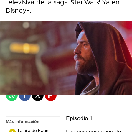
televisiva de la saga 'Star Wars'. Ya en
Disney+.
Mariló García
Madrid
Publicado:
22 de junio de 2022, 18:02
Whatsapp
Facebook
X
Flipboard
Episodio 1
Más información
La hija de Ewan
Los seis episodios de