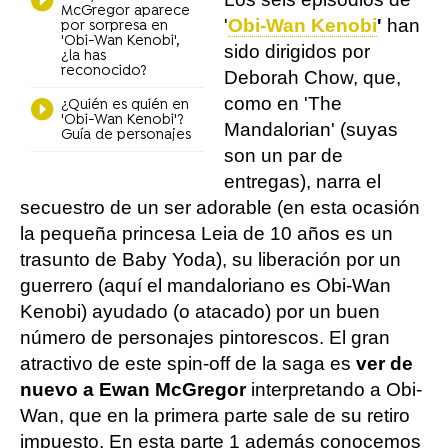
McGregor aparece
'
Obi-Wan Kenobi
'
han
por sorpresa en
'Obi-Wan Kenobi',
sido dirigidos por
¿la has
reconocido?
Deborah Chow, que,
como en 'The
¿Quién es quién en
'Obi-Wan Kenobi'?
Mandalorian' (suyas
Guía de personajes
son un par de
entregas), narra el
secuestro de un ser adorable (en esta ocasión
la pequeña princesa Leia de 10 años es un
trasunto de Baby Yoda), su liberación por un
guerrero (aquí el mandaloriano es Obi-Wan
Kenobi) ayudado (o atacado) por un buen
número de personajes pintorescos. El gran
atractivo de este spin-off de la saga es
ver de
nuevo a Ewan McGregor
interpretando a Obi-
Wan, que en la primera parte sale de su retiro
impuesto. En esta parte 1 además conocemos