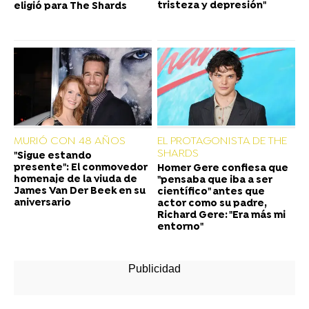
tristeza y depresión"
eligió para The Shards
MURIÓ CON 48 AÑOS
EL PROTAGONISTA DE THE
SHARDS
"Sigue estando
presente": El conmovedor
Homer Gere confiesa que
homenaje de la viuda de
"pensaba que iba a ser
James Van Der Beek en su
científico" antes que
aniversario
actor como su padre,
Richard Gere: "Era más mi
entorno"