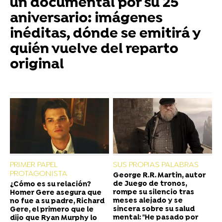
un documental por su 25
aniversario: imágenes
inéditas, dónde se emitirá y
quién vuelve del reparto
original
PRIMER PAPEL
SUS PROPIAS PALABRAS
PROTAGONISTA
George R.R. Martin, autor
de Juego de tronos,
¿Cómo es su relación?
rompe su silencio tras
Homer Gere asegura que
meses alejado y se
no fue a su padre, Richard
sincera sobre su salud
Gere, el primero que le
mental: "He pasado por
dijo que Ryan Murphy lo