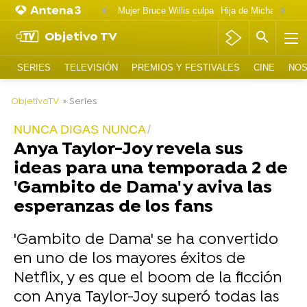
Mujer Bruce Willis culpa
Objetivo TV
SERIES
TELEVISIÓN
PREMIOS Y FESTIVALES
CINE
NOS
-
ObjetivoTV
» Series
NUNCA DIGAS NUNCA
Anya Taylor-Joy revela sus
ideas para una temporada 2 de
'Gambito de Dama' y aviva las
esperanzas de los fans
'Gambito de Dama' se ha convertido
en uno de los mayores éxitos de
Netflix, y es que el boom de la ficción
con Anya Taylor-Joy superó todas las