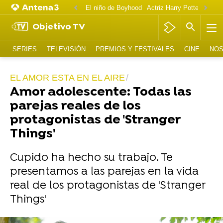
El niño de Boyhood
Actriz Harry Potter OnlyF
Objetivo TV
SERIES
TELEVISIÓN
PREMIOS Y FESTIVALES
CINE
NOS
EL AMOR ESTA EN EL AIRE
Amor adolescente: Todas las
parejas reales de los
protagonistas de 'Stranger
Things'
Cupido ha hecho su trabajo. Te
presentamos a las parejas en la vida
real de los protagonistas de 'Stranger
Things'