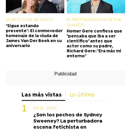
MURIÓ CON 48 AÑOS
EL PROTAGONISTA DE THE
SHARDS
"Sigue estando
presente": El conmovedor
Homer Gere confiesa que
homenaje de la viuda de
"pensaba que iba a ser
James Van Der Beek en su
científico" antes que
aniversario
actor como su padre,
Richard Gere: "Era más mi
entorno"
Las más vistas
Lo último
EN EL 3X05
¿Son los pechos de Sydney
Sweeney? La perturbadora
escena fetichista en