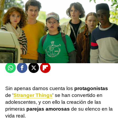
Juan Carlos Aldarias
Madrid
Actualizado:
21 de julio de 2022, 15:47
Publicado:
21 de julio de 2022, 15:31
Whatsapp
Facebook
X
Flipboard
Sin apenas darnos cuenta los
protagonistas
de '
Stranger Things
' se han convertido en
adolescentes, y con ello la creación de las
primeras
parejas amorosas
de su elenco en la
vida real.