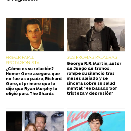
PRIMER PAPEL
SUS PROPIAS PALABRAS
PROTAGONISTA
George R.R. Martin, autor
de Juego de tronos,
¿Cómo es su relación?
rompe su silencio tras
Homer Gere asegura que
meses alejado y se
no fue a su padre, Richard
sincera sobre su salud
Gere, el primero que le
mental: "He pasado por
dijo que Ryan Murphy lo
tristeza y depresión"
eligió para The Shards