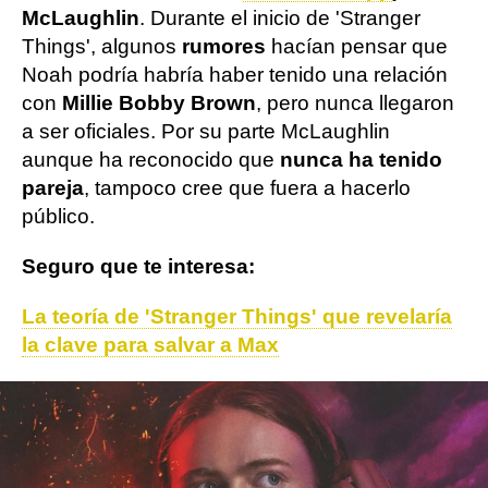
McLaughlin
. Durante el inicio de 'Stranger
Things', algunos
rumores
hacían pensar que
Noah podría habría haber tenido una relación
con
Millie Bobby Brown
, pero nunca llegaron
a ser oficiales. Por su parte McLaughlin
aunque ha reconocido que
nunca ha tenido
pareja
, tampoco cree que fuera a hacerlo
público.
Seguro que te interesa:
La teoría de 'Stranger Things' que revelaría
la clave para salvar a Max
Netflix
Actualidad
Finn Wolfhard
Strang