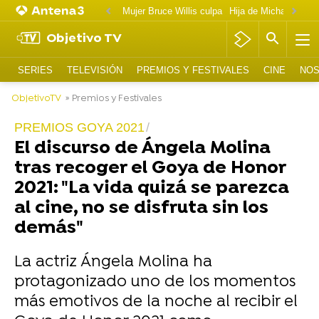
Mujer Bruce Willis culpa
Objetivo TV
SERIES
TELEVISIÓN
PREMIOS Y FESTIVALES
CINE
NOS
ObjetivoTV
» Premios y Festivales
PREMIOS GOYA 2021
El discurso de Ángela Molina
tras recoger el Goya de Honor
2021: "La vida quizá se parezca
al cine, no se disfruta sin los
demás"
La actriz Ángela Molina ha
protagonizado uno de los momentos
más emotivos de la noche al recibir el