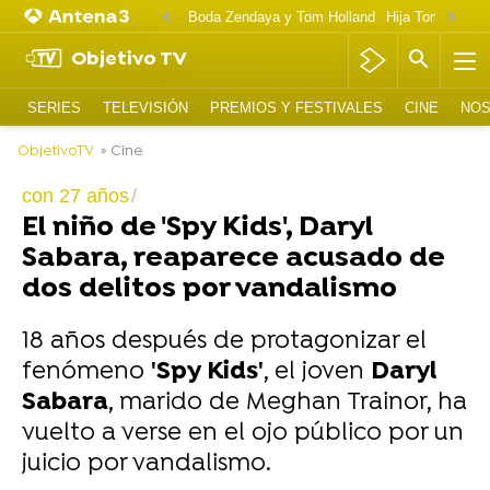
Boda Zendaya y Tom Holland
Hija Tom Cruise 
Objetivo TV
SERIES
TELEVISIÓN
PREMIOS Y FESTIVALES
CINE
NOS
ObjetivoTV
» Cine
con 27 años
El niño de 'Spy Kids', Daryl
Sabara, reaparece acusado de
dos delitos por vandalismo
18 años después de protagonizar el
fenómeno
'Spy Kids'
, el joven
Daryl
Sabara
, marido de Meghan Trainor, ha
vuelto a verse en el ojo público por un
juicio por vandalismo.