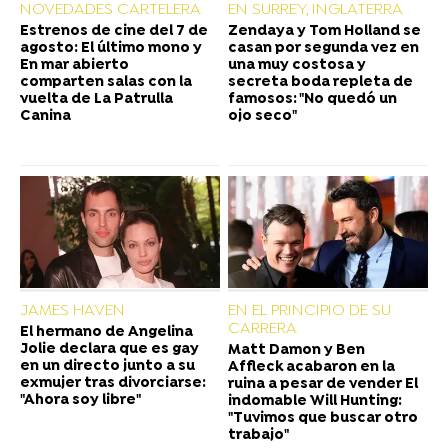
NOVEDADES CARTELERA
EN SURREY, INGLATERRA
Estrenos de cine del 7 de
Zendaya y Tom Holland se
agosto: El último mono y
casan por segunda vez en
En mar abierto
una muy costosa y
comparten salas con la
secreta boda repleta de
vuelta de La Patrulla
famosos: "No quedó un
Canina
ojo seco"
JAMES HAVEN
EN EL PRINCIPIO DE SU
CARRERA
El hermano de Angelina
Jolie declara que es gay
Matt Damon y Ben
en un directo junto a su
Affleck acabaron en la
exmujer tras divorciarse:
ruina a pesar de vender El
"Ahora soy libre"
indomable Will Hunting:
"Tuvimos que buscar otro
trabajo"