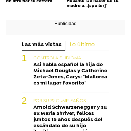
Holland: "De hacer de tu
de arruinar su carrera
madre a...[spoiler]"
Las más vistas
Lo último
CONTROLA EL IDIOMA
Así habla español la hija de
Michael Douglas y Catherine
Zeta-Jones, Carys: "Mallorca
es mi lugar favorito"
POR SU 79 CUMPLEAÑOS
Arnold Schwarzenegger y su
ex Maria Shriver, felices
juntos 15 años después del
escándalo de su hijo