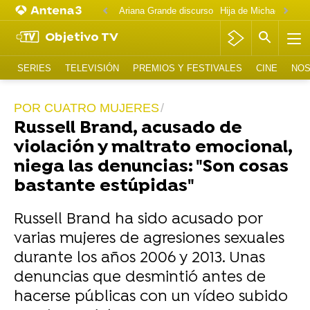
Ariana Grande discurso
Objetivo TV
SERIES
TELEVISIÓN
PREMIOS Y FESTIVALES
CINE
NOS
POR CUATRO MUJERES
Russell Brand, acusado de
violación y maltrato emocional,
niega las denuncias: "Son cosas
bastante estúpidas"
Russell Brand ha sido acusado por
varias mujeres de agresiones sexuales
durante los años 2006 y 2013. Unas
denuncias que desmintió antes de
hacerse públicas con un vídeo subido