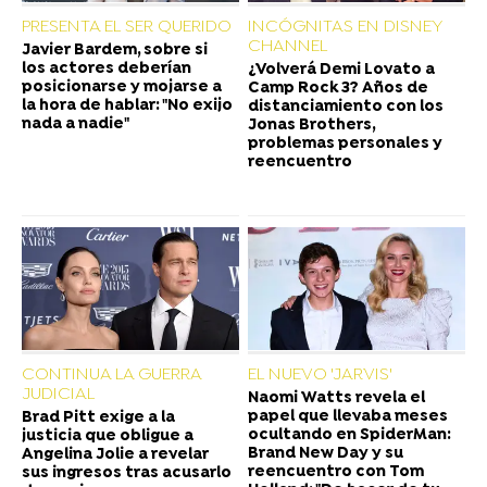
PRESENTA EL SER QUERIDO
INCÓGNITAS EN DISNEY
CHANNEL
Javier Bardem, sobre si
los actores deberían
¿Volverá Demi Lovato a
posicionarse y mojarse a
Camp Rock 3? Años de
la hora de hablar: "No exijo
distanciamiento con los
nada a nadie"
Jonas Brothers,
problemas personales y
reencuentro
CONTINUA LA GUERRA
EL NUEVO 'JARVIS'
JUDICIAL
Naomi Watts revela el
papel que llevaba meses
Brad Pitt exige a la
ocultando en SpiderMan:
justicia que obligue a
Brand New Day y su
Angelina Jolie a revelar
reencuentro con Tom
sus ingresos tras acusarlo