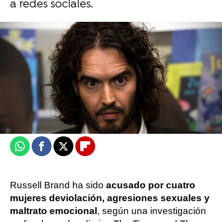
a redes sociales.
Miguel Toba
Publicado:
16 de septiembre de 2023, 20:07
Whatsapp
Facebook
X
Flipboard
Russell Brand ha sido
acusado por cuatro
mujeres de
violación, agresiones sexuales y
maltrato emocional
, según una investigación