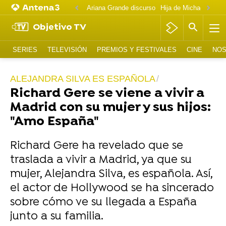
Ariana Grande discurso
Objetivo TV
SERIES
TELEVISIÓN
PREMIOS Y FESTIVALES
CINE
NOS
ALEJANDRA SILVA ES ESPAÑOLA
Richard Gere se viene a vivir a
Madrid con su mujer y sus hijos:
"Amo España"
Richard Gere ha revelado que se
traslada a vivir a Madrid, ya que su
mujer, Alejandra Silva, es española. Así,
el actor de Hollywood se ha sincerado
sobre cómo ve su llegada a España
junto a su familia.