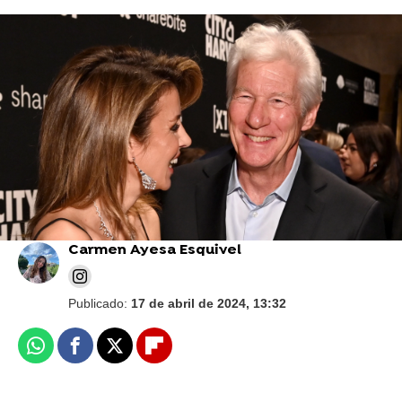
Foto: Getty Images
El enfado de Richard Gere cuando lo llamaron
"sex symbol" en una entrevista: "Lo discutirán
mi abogados"
Carmen Ayesa Esquivel
Publicado:
17 de abril de 2024, 13:32
Whatsapp
Facebook
X
Flipboard