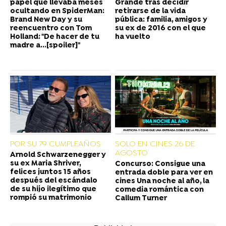
papel que llevaba meses
Grande tras decidir
ocultando en SpiderMan:
retirarse de la vida
Brand New Day y su
pública: familia, amigos y
reencuentro con Tom
su ex de 2016 con el que
Holland: "De hacer de tu
ha vuelto
madre a...[spoiler]"
POR SU 79 CUMPLEAÑOS
SOLO EN CINES 26 DE
AGOSTO
Arnold Schwarzenegger y
su ex Maria Shriver,
Concurso: Consigue una
felices juntos 15 años
entrada doble para ver en
después del escándalo
cines Una noche al año, la
de su hijo ilegítimo que
comedia romántica con
rompió su matrimonio
Callum Turner