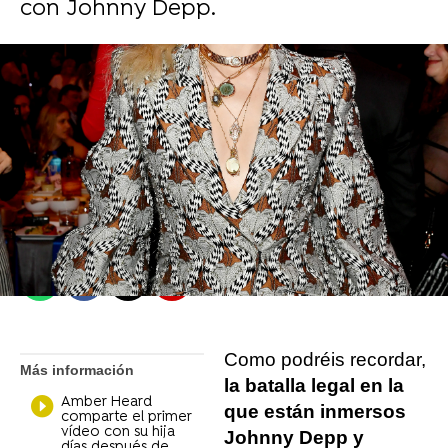
con Johnny Depp.
Se Estrena
Madrid
Publicado:
01 de agosto de 2021, 17:26
Whatsapp
Facebook
X
Flipboard
Como podréis recordar,
Más información
la batalla legal en la
Amber Heard
que están inmersos
comparte el primer
vídeo con su hija
Johnny Depp y
días después de