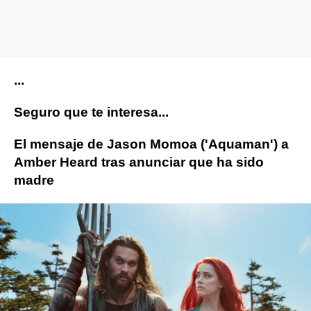
...
Seguro que te interesa...
El mensaje de Jason Momoa ('Aquaman') a
Amber Heard tras anunciar que ha sido
madre
Johnny Depp
Animales Fantásticos
Amber 
ObjetivoTV
» Cine