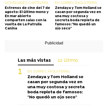
NOVEDADES CARTELERA
EN SURREY, INGLATERRA
Estrenos de cine del 7 de
Zendaya y Tom Holland se
agosto: El último mono y
casan por segunda vez en
En mar abierto
una muy costosa y
comparten salas con la
secreta boda repleta de
vuelta de La Patrulla
famosos: "No quedó un
Canina
ojo seco"
Las más vistas
Lo último
EN SURREY, INGLATERRA
Zendaya y Tom Holland se
casan por segunda vez en
una muy costosa y secreta
boda repleta de famosos:
"No quedó un ojo seco"