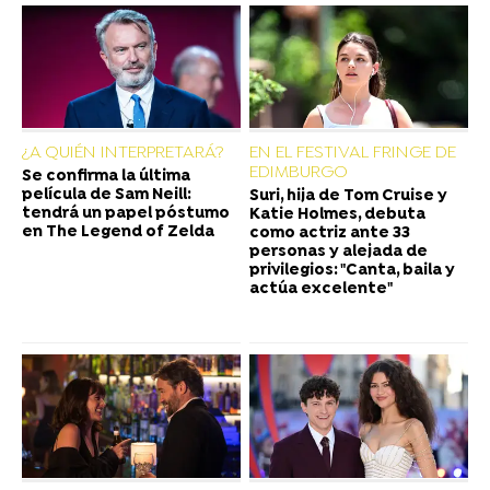
¿A QUIÉN INTERPRETARÁ?
EN EL FESTIVAL FRINGE DE
EDIMBURGO
Se confirma la última
película de Sam Neill:
Suri, hija de Tom Cruise y
tendrá un papel póstumo
Katie Holmes, debuta
en The Legend of Zelda
como actriz ante 33
personas y alejada de
privilegios: "Canta, baila y
actúa excelente"