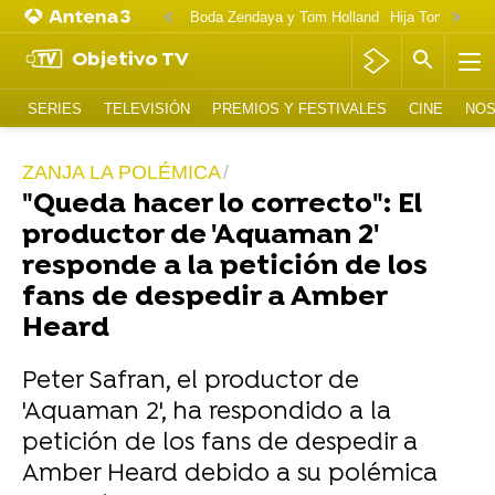
Boda Zendaya y Tom Holland
Hija Tom Cruise 
Objetivo TV
SERIES
TELEVISIÓN
PREMIOS Y FESTIVALES
CINE
NOS
ZANJA LA POLÉMICA
"Queda hacer lo correcto": El
productor de 'Aquaman 2'
responde a la petición de los
fans de despedir a Amber
Heard
Peter Safran, el productor de
'Aquaman 2', ha respondido a la
petición de los fans de despedir a
Amber Heard debido a su polémica