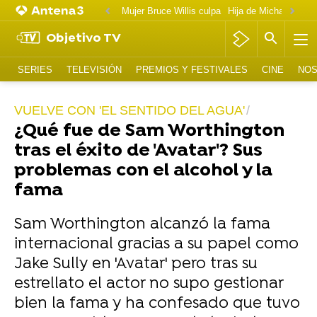
Mujer Bruce Willis culpa
Objetivo TV
SERIES
TELEVISIÓN
PREMIOS Y FESTIVALES
CINE
NOS
VUELVE CON 'EL SENTIDO DEL AGUA'
¿Qué fue de Sam Worthington
tras el éxito de 'Avatar'? Sus
problemas con el alcohol y la
fama
Sam Worthington alcanzó la fama
internacional gracias a su papel como
Jake Sully en 'Avatar' pero tras su
estrellato el actor no supo gestionar
bien la fama y ha confesado que tuvo