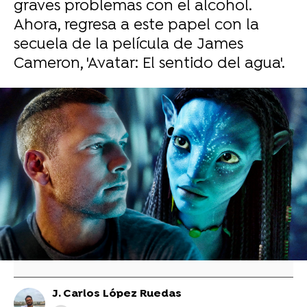
graves problemas con el alcohol.
Ahora, regresa a este papel con la
secuela de la película de James
Cameron, 'Avatar: El sentido del agua'.
James Cameron admite que cambió la dieta
de todo su equipo para rodar 'Avatar: El
sentido del agua'
James Cameron, tajante ante quienes critican
que a nadie le importa 'Avatar: El sentido del
agua'
J. Carlos López Ruedas