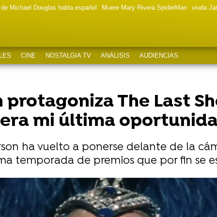
a de Michael Douglas habla español
Muere Mary Rivera SpiderMan
viuda J
LES
CINE
NOSTALGIA TV
ANÁLISIS
AUDIENCIAS
protagoniza The Last Sho
 era mi última oportunid
rson ha vuelto a ponerse delante de la cám
tima temporada de premios que por fin se e
a Anderson con un drástico corte de pelo