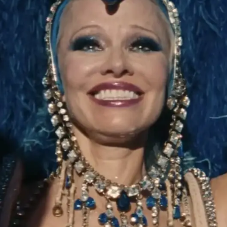
Whatsapp
Facebook
X
Flipboa
on
estrena
The Last Showgirl
, una
Coppola -nieta de Francis Ford Coppola y