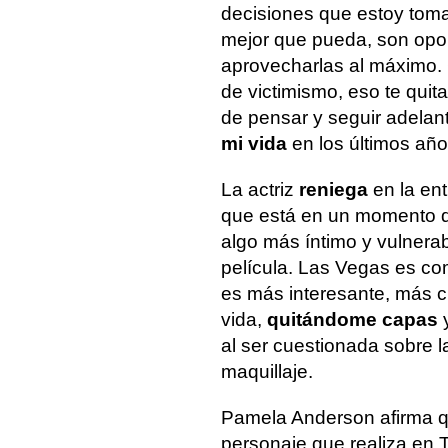
decisiones que estoy toma
mejor que pueda, son opo
aprovecharlas al máximo.
de victimismo, eso te quit
de pensar y seguir adelan
mi vida
en los últimos año
La actriz
reniega
en la en
que está en un momento d
algo más íntimo y vulnerab
película. Las Vegas es com
es más interesante, más c
vida,
quitándome capas
al ser cuestionada sobre l
maquillaje.
Pamela Anderson afirma qu
personaje que realiza en 