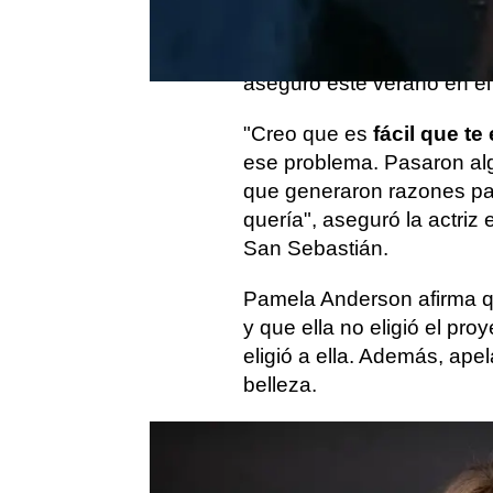
sobrina de Sofía Coppola-
oportunidad
después de u
aseguró este verano en el
"Creo que es
fácil que te
ese problema. Pasaron alg
que generaron razones par
quería", aseguró la actri
San Sebastián.
Pamela Anderson afirma 
y que ella no eligió el pro
eligió a ella. Además, ape
belleza.