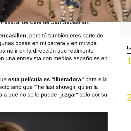
, y que siente que es
su última
na carrera enfocada en su físico, como
 Festival de Cine de San Sebastián.
 encasillen
, pero tú también eres parte de
unas cosas en mi carrera y en mi vida
L
a no ir en la dirección que realmente
z en una entrevista con medios españoles en
que
esta película es "liberadora"
para ella
yecto sino que The last showgirl quien la
la a que no se le puede "juzgar" solo por su