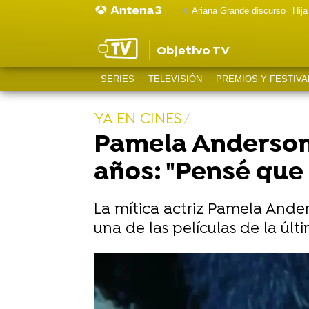
Ariana Grande discurso
Hij
Objetivo TV
SERIES
TELEVISIÓN
PREMIOS Y FESTIVA
YA EN CINES
Pamela Anderson 
años: "Pensé que
La mítica actriz Pamela Ande
una de las películas de la úl
El gran cambio de look de Pamel