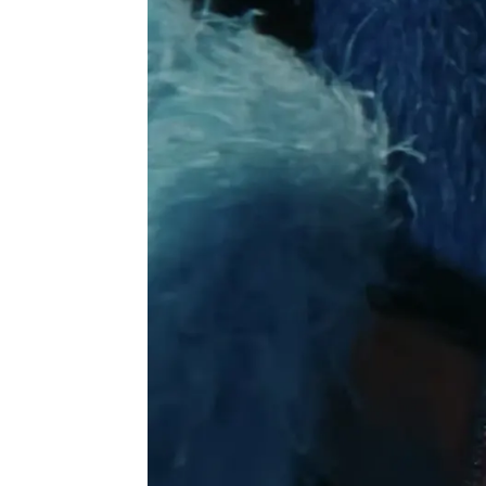
Europa Press
Publicado:
20 de junio de 2025, 12:05
La actriz
Pamela Anders
película dirigida por Gia 