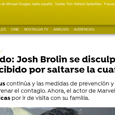
a de Michael Douglas habla español
Sueldo Tom Holland SpiderMan
Fracas
LES
CINE
NOSTALGIA TV
ANÁLISIS
AUDIENCIAS
A
o: Josh Brolin se disculp
ecibido por saltarse la cu
rus
continúa y las medidas de prevención y
nar el contagio. Ahora, el actor de Marve
ticas
por ir de visita con su familia.