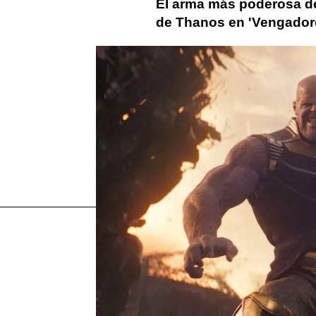
El arma más poderosa de
de Thanos en 'Vengado
josh brolin
COVID-19
marvel