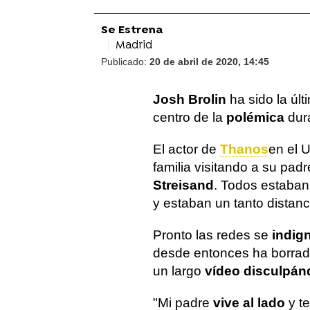
Se Estrena
Madrid
Publicado:
20 de abril de 2020, 14:45
Josh Brolin
ha sido la últ
centro de la
polémica
dur
El actor de
Thanos
en el 
familia visitando a su pad
Streisand
. Todos estaba
y estaban un tanto distanc
Pronto las redes se
indig
desde entonces ha borrado
un largo
vídeo disculpá
"Mi padre
vive al lado
y t