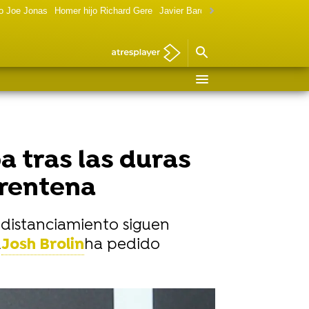
o Joe Jonas
Homer hijo Richard Gere
Javier Bardem política
Marilyn Monr
a tras las duras
arentena
 distanciamiento siguen
l
Josh Brolin
ha pedido