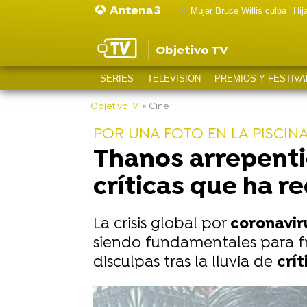
Mujer Bruce Willis culpa
Hij
Objetivo TV
SERIES
TELEVISIÓN
PREMIOS Y FESTIVA
ObjetivoTV
» Cine
POR UNA FOTO EN LA PISCIN
Thanos arrepentid
críticas que ha r
La crisis global por
coronavi
siendo fundamentales para fre
disculpas tras la lluvia de
crí
-