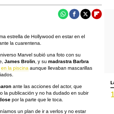
Whatsapp
Facebook
X
Flipboa
ima estrella de Hollywood en estar en el
ante la cuarentena.
Universo Marvel subió una foto con su
re,
James Brolin
, y su
madrastra Barbra
n
en la piscina
aunque llevaban mascarillas
iados.
L
naron
ante las acciones del actor, que
 la publicación y no ha dudado en subir
ndose
por la parte que le toca.
eníamos un plan de ir a verlos y no estar