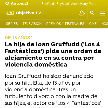
El niño de Boyhood
Actriz Harry Potter OnlyF
Objetivo TV
SERIES
TELEVISIÓN
PREMIOS Y FESTIVALES
CINE
NOS
DE 13 AÑOS
La hija de Ioan Gruffudd ('Los 4
Fantásticos') pide una orden de
alejamiento en su contra por
violencia doméstica
Ioan Gruffudd ha sido denunciado
por su hija, Ella, de 13 años por
violencia doméstica. Tras un
turbulento divorcio con la madre de
sus hijas, el actor de ‘Los 4 Fantásticos’