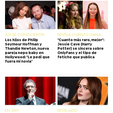
ASÍ SE CONOCIERON
REVELA CUÁNTO GANA
Los hijos de Philip
"Cuanto más raro, mejor":
Seymour Hoffman y
Jessie Cave (Harry
Thandie Newton, nueva
Potter) se sincera sobre
pareja nepo baby en
OnlyFans y el tipo de
Hollywood: "Le pedí que
fetiche que publica
fuera mi novia"
EN 2017
REVELADO