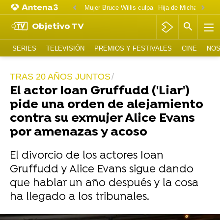
Mujer Bruce Willis culpa
Objetivo TV
SERIES
TELEVISIÓN
PREMIOS Y FESTIVALES
CINE
NOS
TRAS 20 AÑOS JUNTOS
El actor Ioan Gruffudd ('Liar')
pide una orden de alejamiento
contra su exmujer Alice Evans
por amenazas y acoso
El divorcio de los actores Ioan
Gruffudd y Alice Evans sigue dando
que hablar un año después y la cosa
ha llegado a los tribunales.