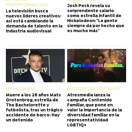
TRANSFORMACIÓN
Josh Peck revela su
sorprendente salario
La televisión busca
como estrella infantil de
nuevos líderes creativos:
Nickelodeon: "La gente
así está cambiando la
siempre da por hecho que
demanda de talento en la
es mucho más"
industria audiovisual
EN HOLANDA
EN DIVERSAS VENTANAS
Muere a los 28 años Mats
Atresmedia lanza la
Grotenbreg, estrella de
campaña Contenido
The Bachelorette y
Familiar, que pone en
futbolista, tras un trágico
valor la importancia de la
accidente de barco: Hay
diversidad familiar en la
un detenido
representatividad
LGBTIQ+