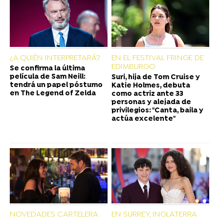
¿A QUIÉN INTERPRETARÁ?
EN EL FESTIVAL FRINGE DE
EDIMBURGO
Se confirma la última
película de Sam Neill:
Suri, hija de Tom Cruise y
tendrá un papel póstumo
Katie Holmes, debuta
en The Legend of Zelda
como actriz ante 33
personas y alejada de
privilegios: "Canta, baila y
actúa excelente"
NOVEDADES CARTELERA
EN SURREY, INGLATERRA