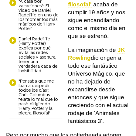
"A casa por
filosofal'
acaba de
vacaciones": El
vídeo de Daniel
cumplir 19 años y nos
Radcliffe en uno de
sigue encandilando
los momentos más
mágicos de 'Harry
como el mismo día en
Potter'
que se estrenó.
Daniel Radcliffe
(Harry Potter)
explica por qué
La imaginación de
JK
evita las redes
Rowling
dio origen a
sociales y asegura
tener una
todo ese fantástico
verdadera capa de
invisibilidad
Universo Mágico, que
no ha dejado de
"Pensaba que me
iban a despedir
expandirse desde
todos los días":
Chris Columbus
entonces y que sigue
relata lo mal que lo
pasó dirigiendo
creciendo con el actual
'Harry Potter y la
rodaje de 'Animales
piedra filosofal'
fantásticos 3'.
Pero por mucho que los potterheads adoren