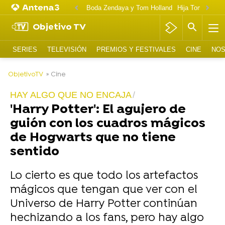
Boda Zendaya y Tom Holland
Hija Tom Cruise 
Objetivo TV
SERIES
TELEVISIÓN
PREMIOS Y FESTIVALES
CINE
NOS
-
ObjetivoTV
» Cine
HAY ALGO QUE NO ENCAJA
'Harry Potter': El agujero de
guión con los cuadros mágicos
de Hogwarts que no tiene
sentido
Lo cierto es que todo los artefactos
mágicos que tengan que ver con el
Universo de Harry Potter continúan
hechizando a los fans, pero hay algo