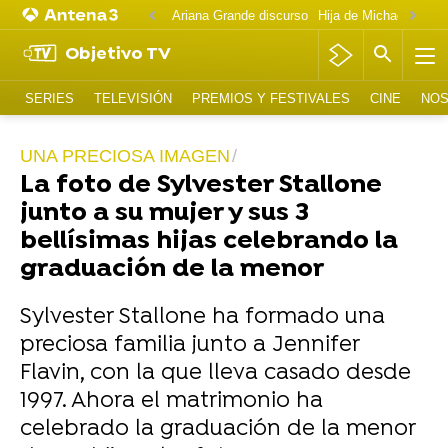
Ariana Grande discurso
Objetivo TV
SERIES
TELEVISIÓN
PREMIOS Y FESTIVALES
CINE
NOS
UNA PRECIOSA IMAGEN
La foto de Sylvester Stallone
junto a su mujer y sus 3
bellísimas hijas celebrando la
graduación de la menor
Sylvester Stallone ha formado una
preciosa familia junto a Jennifer
Flavin, con la que lleva casado desde
1997. Ahora el matrimonio ha
celebrado la graduación de la menor