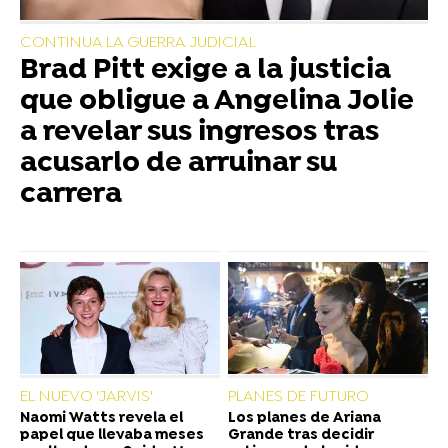
CONTINUA LA GUERRA JUDICIAL
Brad Pitt exige a la justicia
que obligue a Angelina Jolie
a revelar sus ingresos tras
acusarlo de arruinar su
carrera
EL NUEVO 'JARVIS'
PLANES DE FUTURO
Naomi Watts revela el
Los planes de Ariana
papel que llevaba meses
Grande tras decidir