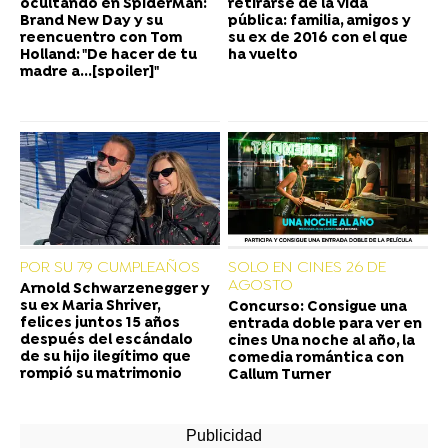
ocultando en SpiderMan:
retirarse de la vida
Brand New Day y su
pública: familia, amigos y
reencuentro con Tom
su ex de 2016 con el que
Holland: "De hacer de tu
ha vuelto
madre a...[spoiler]"
POR SU 79 CUMPLEAÑOS
SOLO EN CINES 26 DE
AGOSTO
Arnold Schwarzenegger y
su ex Maria Shriver,
Concurso: Consigue una
felices juntos 15 años
entrada doble para ver en
después del escándalo
cines Una noche al año, la
de su hijo ilegítimo que
comedia romántica con
rompió su matrimonio
Callum Turner