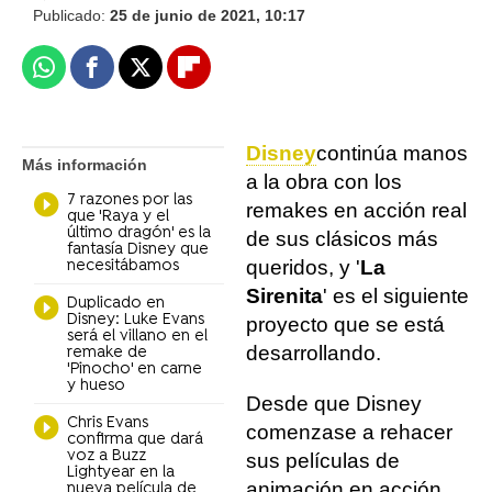
Publicado:
25 de junio de 2021, 10:17
Whatsapp
Facebook
X
Flipboard
Disney
continúa manos
Más información
a la obra con los
7 razones por las
remakes en acción real
que 'Raya y el
último dragón' es la
de sus clásicos más
fantasía Disney que
queridos, y '
La
necesitábamos
Sirenita
' es el siguiente
Duplicado en
Disney: Luke Evans
proyecto que se está
será el villano en el
desarrollando.
remake de
'Pinocho' en carne
y hueso
Desde que Disney
Chris Evans
comenzase a rehacer
confirma que dará
voz a Buzz
sus películas de
Lightyear en la
animación en acción
nueva película de