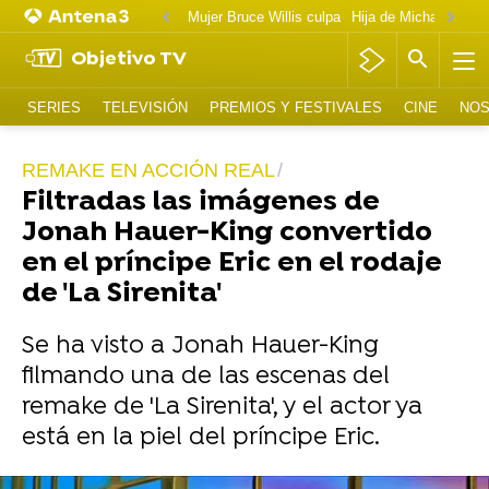
Mujer Bruce Willis culpa
Objetivo TV
SERIES
TELEVISIÓN
PREMIOS Y FESTIVALES
CINE
NOS
REMAKE EN ACCIÓN REAL
Filtradas las imágenes de
Jonah Hauer-King convertido
en el príncipe Eric en el rodaje
de 'La Sirenita'
Se ha visto a Jonah Hauer-King
filmando una de las escenas del
remake de 'La Sirenita', y el actor ya
está en la piel del príncipe Eric.