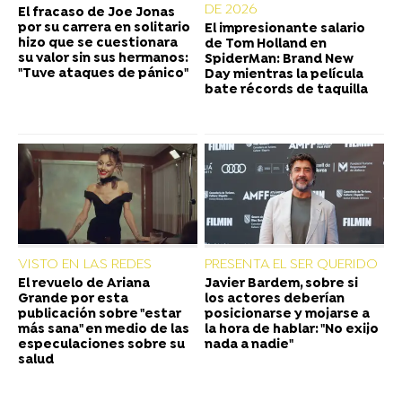
DE 2026
El fracaso de Joe Jonas
por su carrera en solitario
El impresionante salario
hizo que se cuestionara
de Tom Holland en
su valor sin sus hermanos:
SpiderMan: Brand New
"Tuve ataques de pánico"
Day mientras la película
bate récords de taquilla
VISTO EN LAS REDES
PRESENTA EL SER QUERIDO
El revuelo de Ariana
Javier Bardem, sobre si
Grande por esta
los actores deberían
publicación sobre "estar
posicionarse y mojarse a
más sana" en medio de las
la hora de hablar: "No exijo
especulaciones sobre su
nada a nadie"
salud