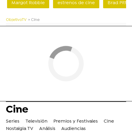
Margot Robbie
estrenos de cine
Brad Pitt
ObjetivoTV
» Cine
Cine
Series
Televisión
Premios y Festivales
Cine
Nostalgia TV
Análisis
Audiencias