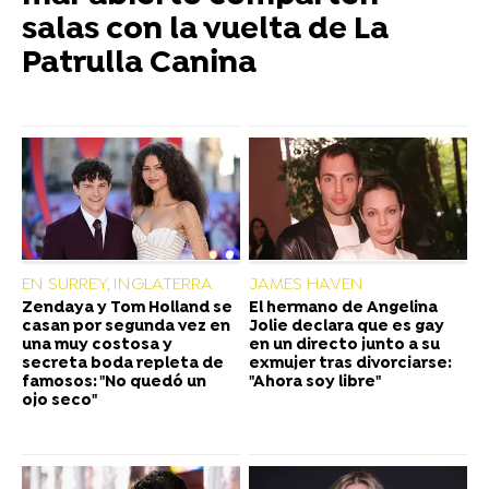
salas con la vuelta de La
Patrulla Canina
EN SURREY, INGLATERRA
JAMES HAVEN
Zendaya y Tom Holland se
El hermano de Angelina
casan por segunda vez en
Jolie declara que es gay
una muy costosa y
en un directo junto a su
secreta boda repleta de
exmujer tras divorciarse:
famosos: "No quedó un
"Ahora soy libre"
ojo seco"