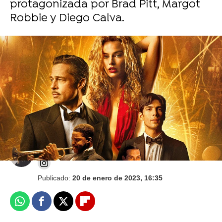
protagonizada por Brad Pitt, Margot
Robbie y Diego Calva.
'The Killer', 'Rebel Moon' o 'Damsel', primer
vistazo a los explosivos estrenos de Netflix en
2023
Jessica Cánovas
Publicado:
20 de enero de 2023, 16:35
Whatsapp
Facebook
X
Flipboard