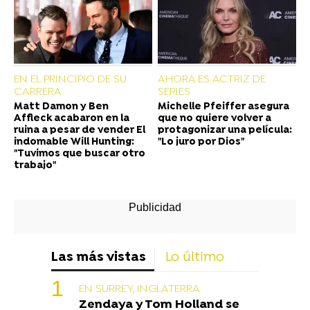
EN EL PRINCIPIO DE SU
AHORA ES ACTRIZ DE
CARRERA
SERIES
Matt Damon y Ben
Michelle Pfeiffer asegura
Affleck acabaron en la
que no quiere volver a
ruina a pesar de vender El
protagonizar una película:
indomable Will Hunting:
"Lo juro por Dios"
"Tuvimos que buscar otro
trabajo"
Las más vistas
Lo último
EN SURREY, INGLATERRA
Zendaya y Tom Holland se