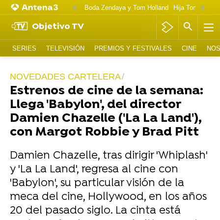
Boda Zendaya y Tom Holland
Hija Tom Cruise 
Objetivo TV
SERIES
TELEVISIÓN
PREMIOS Y FESTIVALES
CINE
NOS
NOVEDADES CARTELERA
Estrenos de cine de la semana:
Llega 'Babylon', del director
Damien Chazelle ('La La Land'),
con Margot Robbie y Brad Pitt
Damien Chazelle, tras dirigir 'Whiplash'
y 'La La Land', regresa al cine con
'Babylon', su particular visión de la
meca del cine, Hollywood, en los años
20 del pasado siglo. La cinta está