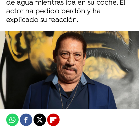
de agua mientras iba en su coche. El
actor ha pedido perdón y ha
explicado su reacción.
Foto: Getty Images
Miguel Toba
Publicado:
07 de julio de 2024, 18:16
Whatsapp
Facebook
X
Flipboard