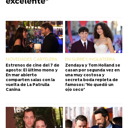
excelente"
NOVEDADES CARTELERA
EN SURREY, INGLATERRA
Estrenos de cine del 7 de
Zendaya y Tom Holland se
agosto: El último mono y
casan por segunda vez en
En mar abierto
una muy costosa y
comparten salas con la
secreta boda repleta de
vuelta de La Patrulla
famosos: "No quedó un
Canina
ojo seco"