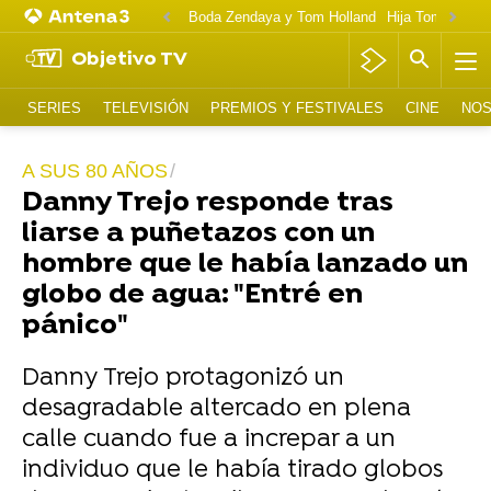
Boda Zendaya y Tom Holland
Hija Tom Cruise 
Objetivo TV
SERIES
TELEVISIÓN
PREMIOS Y FESTIVALES
CINE
NOS
A SUS 80 AÑOS
Danny Trejo responde tras
liarse a puñetazos con un
hombre que le había lanzado un
globo de agua: "Entré en
pánico"
Danny Trejo protagonizó un
desagradable altercado en plena
calle cuando fue a increpar a un
individuo que le había tirado globos