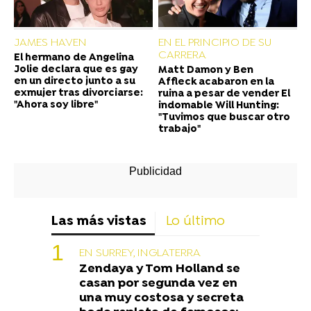
JAMES HAVEN
EN EL PRINCIPIO DE SU
CARRERA
El hermano de Angelina
Jolie declara que es gay
Matt Damon y Ben
en un directo junto a su
Affleck acabaron en la
exmujer tras divorciarse:
ruina a pesar de vender El
"Ahora soy libre"
indomable Will Hunting:
"Tuvimos que buscar otro
trabajo"
Las más vistas
Lo último
EN SURREY, INGLATERRA
Zendaya y Tom Holland se
casan por segunda vez en
una muy costosa y secreta