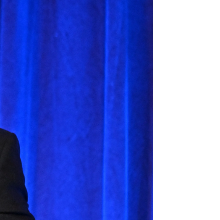
Vídeo: Reuters I Foto: Gtres
dos igual
rd