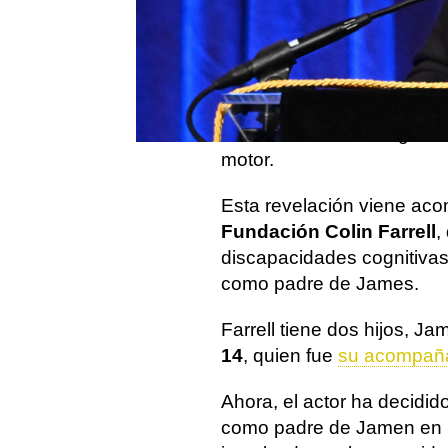
Publicado:
09 de agosto de 2024, 10:3
El actor
Colin Farrell
ha da
personal y pública al comp
James
, de 20 años, quie
rara condición neurogenéti
motor.
Esta revelación viene ac
Fundación Colin Farrell
,
discapacidades cognitivas
como padre de James.
Farrell tiene dos hijos, J
14
, quien fue
su acompaña
Ahora, el actor ha decidid
como padre de Jamen en un