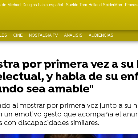
a de Michael Douglas habla español
Sueldo Tom Holland SpiderMan
Fracas
LES
CINE
NOSTALGIA TV
ANÁLISIS
AUDIENCIAS
stra por primera vez a su
electual, y habla de su e
undo sea amable"
ndo al mostrar por primera vez junto a su h
 un emotivo gesto que acompaña el anun
 con discapacidades similares.