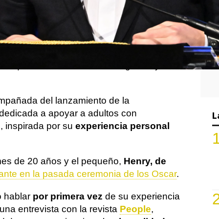
7
do un paso significativo en su vida
artir por primera vez detalles sobre
su hijo
n padece el
síndrome de Angelman
, una
ca que afecta el desarrollo cognitivo y
ompañada del lanzamiento de la
 dedicada a apoyar a adultos con
L
, inspirada por su
experiencia personal
ames de 20 años y el pequeño,
Henry, de
nte en la pasada ceremonia de los Oscar
.
o hablar
por primera vez
de su experiencia
a entrevista con la revista
People
,