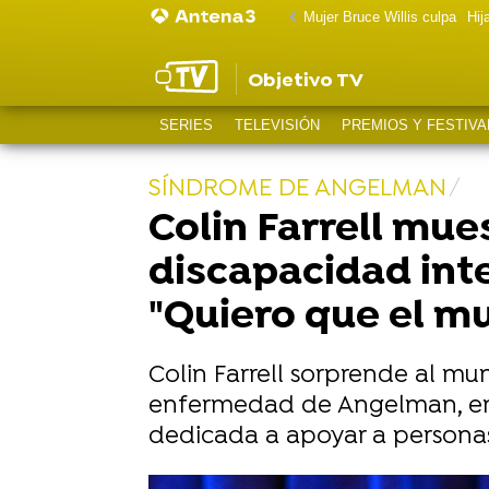
Mujer Bruce Willis culpa
Hij
Objetivo TV
SERIES
TELEVISIÓN
PREMIOS Y FESTIVA
SÍNDROME DE ANGELMAN
Colin Farrell mue
discapacidad int
"Quiero que el m
Colin Farrell sorprende al mu
enfermedad de Angelman, en
dedicada a apoyar a personas