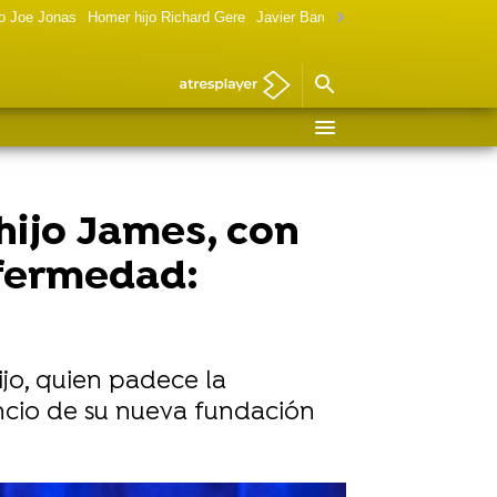
o Joe Jonas
Homer hijo Richard Gere
Javier Bardem política
Marilyn Monr
 hijo James, con
nfermedad:
ijo, quien padece la
cio de su nueva fundación