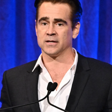
ll aparece con su hijo de 13 años en los Oscar vesti
Whatsapp
Facebook
X
Flipboa