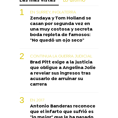
Las más vistas
Lo último
EN SURREY, INGLATERRA
Zendaya y Tom Holland se
casan por segunda vez en
una muy costosa y secreta
boda repleta de famosos:
"No quedó un ojo seco"
CONTINUA LA GUERRA JUDICIAL
Brad Pitt exige a la justicia
que obligue a Angelina Jolie
a revelar sus ingresos tras
acusarlo de arruinar su
carrera
EN 2017
Antonio Banderas reconoce
que el infarto que sufrió es
"lo mejor" que le ha pasado