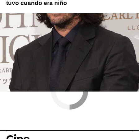
tuvo cuando era niño
Matrix
Keanu Reeves
ObjetivoTV
» Cine