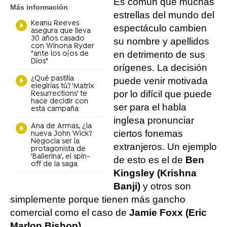
Es común que muchas
Más información
estrellas del mundo del
Keanu Reeves
espectáculo cambien
asegura que lleva
30 años casado
su nombre y apellidos
con Winona Ryder
en detrimento de sus
"ante los ojos de
Dios"
orígenes. La decisión
¿Qué pastilla
puede venir motivada
elegirías tú? 'Matrix
por lo difícil que puede
Resurrections' te
hace decidir con
ser para el habla
esta campaña
inglesa pronunciar
Ana de Armas, ¿la
ciertos fonemas
nueva John Wick?
Negocia ser la
extranjeros. Un ejemplo
protagonista de
'Ballerina', el spin-
de esto es el de
Ben
off de la saga
Kingsley (Krishna
Banji)
y otros son
simplemente porque tienen más gancho
comercial como el caso de
Jamie Foxx (Eric
Marlon Bishop)
.