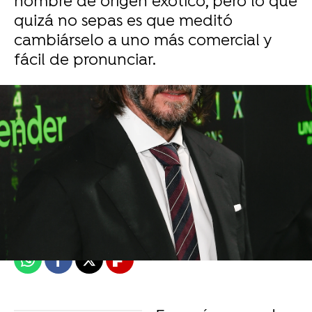
nombre de origen exótico, pero lo que
quizá no sepas es que meditó
cambiárselo a uno más comercial y
fácil de pronunciar.
Miguel Toba
Madrid
Publicado:
04 de enero de 2022, 14:49
Whatsapp
Facebook
X
Flipboard