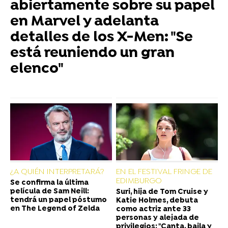
abiertamente sobre su papel
en Marvel y adelanta
detalles de los X-Men: "Se
está reuniendo un gran
elenco"
¿A QUIÉN INTERPRETARÁ?
EN EL FESTIVAL FRINGE DE
EDIMBURGO
Se confirma la última
película de Sam Neill:
Suri, hija de Tom Cruise y
tendrá un papel póstumo
Katie Holmes, debuta
en The Legend of Zelda
como actriz ante 33
personas y alejada de
privilegios: "Canta, baila y