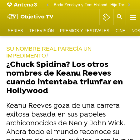
Boda Zendaya y Tom Holland
Hija Tom Cruise 
Objetivo TV
SERIES
TELEVISIÓN
PREMIOS Y FESTIVALES
CINE
NOS
SU NOMBRE REAL PARECÍA UN
IMPEDIMENTO
¿Chuck Spidina? Los otros
nombres de Keanu Reeves
cuando intentaba triunfar en
Hollywood
Keanu Reeves goza de una carrera
exitosa basada en sus papeles
archiconocidos de Neo y John Wick.
Ahora todo el mundo reconoce su