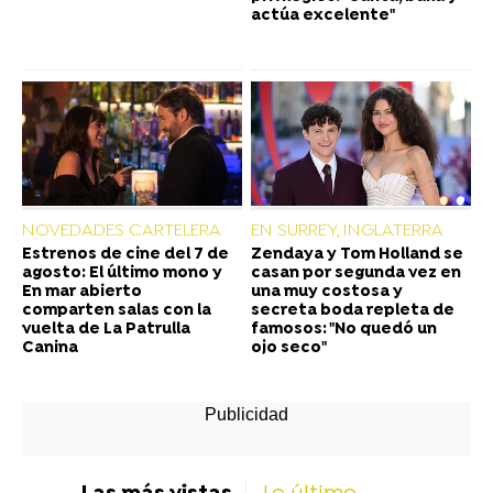
actúa excelente"
NOVEDADES CARTELERA
EN SURREY, INGLATERRA
Estrenos de cine del 7 de
Zendaya y Tom Holland se
agosto: El último mono y
casan por segunda vez en
En mar abierto
una muy costosa y
comparten salas con la
secreta boda repleta de
vuelta de La Patrulla
famosos: "No quedó un
Canina
ojo seco"