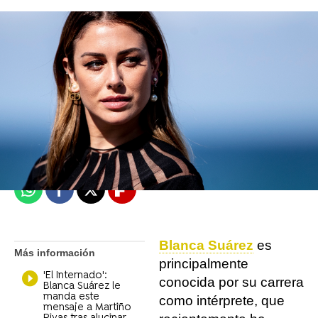
Daniel Gómez
Madrid
Publicado:
26 de julio de 2022, 16:26
Whatsapp
Facebook
X
Flipboard
Blanca Suárez
es
Más información
principalmente
'El Internado':
conocida por su carrera
Blanca Suárez le
manda este
como intérprete, que
mensaje a Martiño