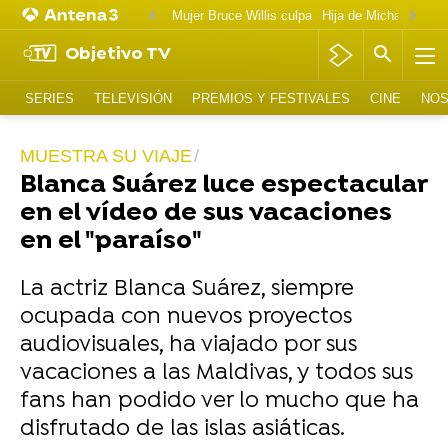
Mujer Bruce Willis culpa
Objetivo TV
SERIES
TELEVISIÓN
PREMIOS Y FESTIVALES
CINE
NOS
MUESTRA SU VIAJE
Blanca Suárez luce espectacular
en el vídeo de sus vacaciones
en el "paraíso"
La actriz Blanca Suárez, siempre
ocupada con nuevos proyectos
audiovisuales, ha viajado por sus
vacaciones a las Maldivas, y todos sus
fans han podido ver lo mucho que ha
disfrutado de las islas asiáticas.