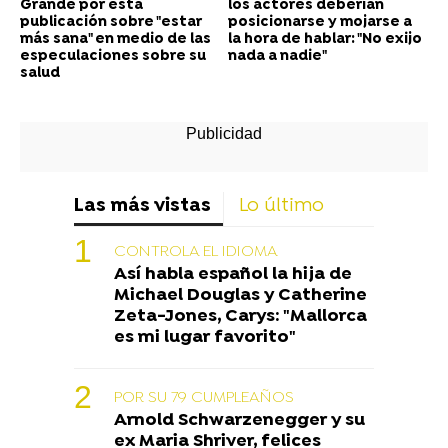
Grande por esta
los actores deberían
publicación sobre "estar
posicionarse y mojarse a
más sana" en medio de las
la hora de hablar: "No exijo
especulaciones sobre su
nada a nadie"
salud
Las más vistas
Lo último
CONTROLA EL IDIOMA
Así habla español la hija de
Michael Douglas y Catherine
Zeta-Jones, Carys: "Mallorca
es mi lugar favorito"
POR SU 79 CUMPLEAÑOS
Arnold Schwarzenegger y su
ex Maria Shriver, felices