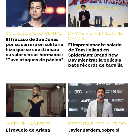
SOBRE SU SALUD MENTAL
LA MÁS VISTA EN EL CINE
DE 2026
El fracaso de Joe Jonas
por su carrera en solitario
El impresionante salario
hizo que se cuestionara
de Tom Holland en
su valor sin sus hermanos:
SpiderMan: Brand New
"Tuve ataques de pánico"
Day mientras la película
bate récords de taquilla
VISTO EN LAS REDES
PRESENTA EL SER QUERIDO
El revuelo de Ariana
Javier Bardem, sobre si