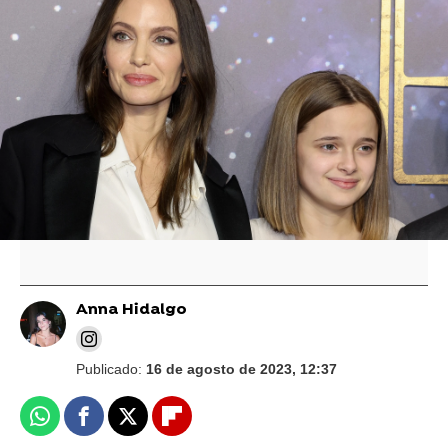
Uno de los hijos de Angelina Jolie y Brad Pitt
ya triunfa como artista con una identidad
oculta
Aumenta la tensión entre Brad Pitt y Angelina
Jolie: Acusan al actor de ser un "niño
petulante" y "saquear" el viñedo que
compartían
Anna Hidalgo
Publicado:
16 de agosto de 2023, 12:37
Whatsapp
Facebook
X
Flipboard