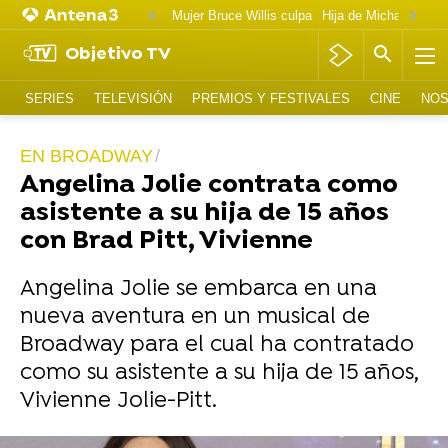
Mujer Bruce Willis culpa
Objetivo TV
SERIES
TELEVISIÓN
PREMIOS Y FESTIVALES
CINE
NOS
EN BROADWAY
Angelina Jolie contrata como
asistente a su hija de 15 años
con Brad Pitt, Vivienne
Angelina Jolie se embarca en una
nueva aventura en un musical de
Broadway para el cual ha contratado
como su asistente a su hija de 15 años,
Vivienne Jolie-Pitt.