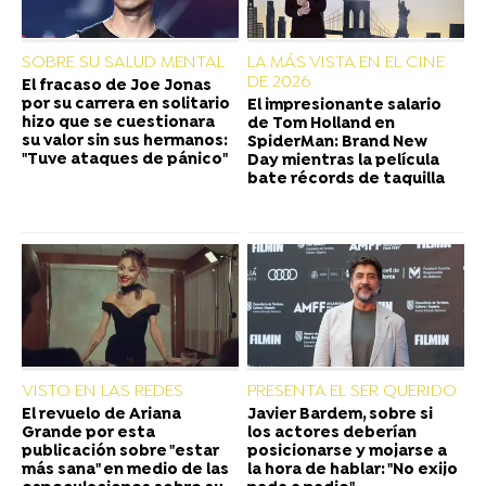
SOBRE SU SALUD MENTAL
LA MÁS VISTA EN EL CINE
DE 2026
El fracaso de Joe Jonas
por su carrera en solitario
El impresionante salario
hizo que se cuestionara
de Tom Holland en
su valor sin sus hermanos:
SpiderMan: Brand New
"Tuve ataques de pánico"
Day mientras la película
bate récords de taquilla
VISTO EN LAS REDES
PRESENTA EL SER QUERIDO
El revuelo de Ariana
Javier Bardem, sobre si
Grande por esta
los actores deberían
publicación sobre "estar
posicionarse y mojarse a
más sana" en medio de las
la hora de hablar: "No exijo