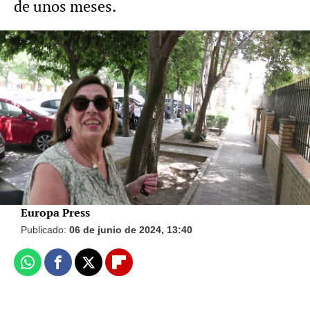
de unos meses.
Vídeo: Europa Press Foto: Europa Press
David Rodríguez, novio de Anabel Pantoja,
tras conocerse que esperan su primer hijo:
"Estoy muy feliz"
Europa Press
Publicado:
06 de junio de 2024, 13:40
Whatsapp
Facebook
X
Flipboard