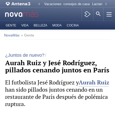
Vacaciones: consejos de casa
Lactancia mate
GENTE
VIDA
BELLEZA
MODA
COCINA
NovaMás
» Gente
¿Juntos de nuevo?
Aurah Ruiz y Jesé Rodríguez,
pillados cenando juntos en París
Aurah Ruiz
El futbolista Jesé Rodríguez y
han sido pillados juntos cenando en un
restaurante de París después de polémica
ruptura.
-