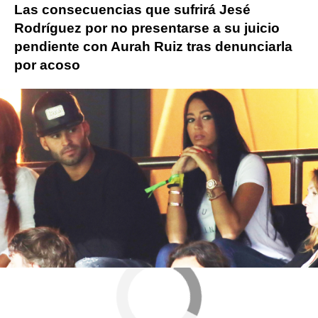
Las consecuencias que sufrirá Jesé
Rodríguez por no presentarse a su juicio
pendiente con Aurah Ruiz tras denunciarla
por acoso
Más sobre este tema:
Celebrities
Jesé Rodríguez
famosos
aurah