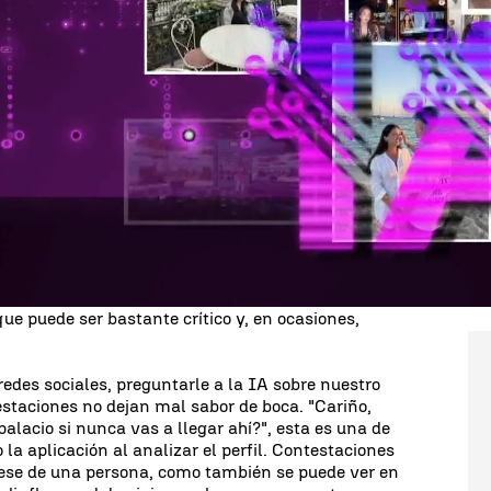
Whatsapp
Facebook
X
Linkedin
nes no es fácil,
tampoco para familiares y amigos
. Pero esto ahora ha cambiado, la
Inteligencia
olucionarnos la vida. También en esto. Ahora
a Inteligencia Artificial de OpenAI, que nos de
situación.
 la opción de las redes sociales. Siempre
qué foto subir,
en cual salimos más favorecidos,...
podemos hacer también a la IA de ChatGPT. Pero
os y nos de su más sincera opinión sobre nuestros
que puede ser bastante crítico y, en ocasiones,
redes sociales, preguntarle a la IA sobre nuestro
estaciones no dejan mal sabor de boca. "Cariño,
alacio si nunca vas a llegar ahí?", esta es una de
la aplicación al analizar el perfil. Contestaciones
uese de una persona, como también se puede ver en