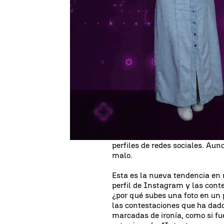
Adrián Valero
Publicado:
03 de octubre de 2024, 08:04
Aceptar las
críticas en ocasio
darlas cuando pedimos consejo
Artificial (IA)
ha venido para s
podremos pedirle a Chat GPT, l
consejos o que haría él en una 
Entre esas ayudas también esta
solemos pedir consejos sobre 
ahora estas preguntas se las 
también que se burle de nosotr
perfiles de redes sociales. Aun
malo.
Esta es la nueva tendencia en 
perfil de Instagram y las cont
¿por qué subes una foto en un p
las contestaciones que ha dado 
marcadas de ironía, como si f