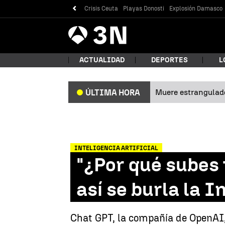
Crisis Ceuta
Playas Donosti
Explosión Damasco
Antena
Noticias
3
ACTUALIDAD
DEPORTES
L
Muere estrangulad
ÚLTIMA HORA
¿Qué
INTELIGENCIA ARTIFICIAL
"¿Por qué subes f
así se burla la I
Bus
Chat GPT, la compañía de OpenAI, e