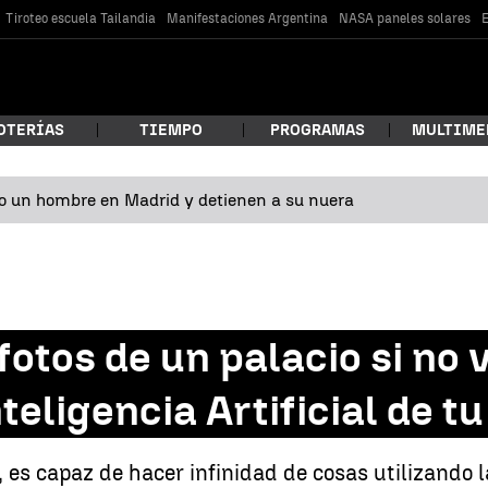
Tiroteo escuela Tailandia
Manifestaciones Argentina
NASA paneles solares
E
OTERÍAS
TIEMPO
PROGRAMAS
MULTIME
o un hombre en Madrid y detienen a su nuera
 estás buscando?
otos de un palacio si no v
nteligencia Artificial de 
car
s capaz de hacer infinidad de cosas utilizando la 