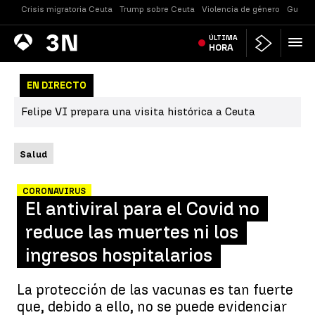
Crisis migratoria Ceuta
Trump sobre Ceuta
Violencia de género
Guerra
Antena
ÚLTIMA
Noticias
3
HORA
EN DIRECTO
Felipe VI prepara una visita histórica a Ceuta
Salud
CORONAVIRUS
El antiviral para el Covid no
reduce las muertes ni los
ingresos hospitalarios
La protección de las vacunas es tan fuerte
que, debido a ello, no se puede evidenciar