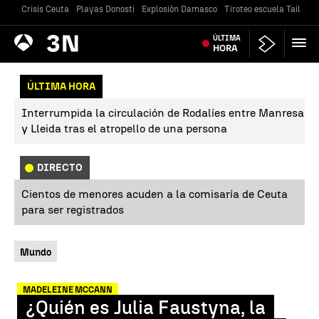
Crisis Ceuta
Playas Donosti
Explosión Damasco
Tiroteo escuela Tailandi
Antena
ÚLTIMA
Noticias
3
HORA
ÚLTIMA HORA
Interrumpida la circulación de Rodalíes entre Manresa
y Lleida tras el atropello de una persona
DIRECTO
Cientos de menores acuden a la comisaría de Ceuta
para ser registrados
Mundo
MADELEINE MCCANN
¿Quién es Julia Faustyna, la