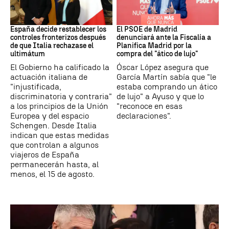
CRISIS MIGRATORIA
PSOE MADRID
España decide restablecer los
El PSOE de Madrid
controles fronterizos después
denunciará ante la Fiscalía a
de que Italia rechazase el
Planifica Madrid por la
ultimátum
compra del "ático de lujo"
El Gobierno ha calificado la
Óscar López asegura que
actuación italiana de
García Martín sabía que "le
"injustificada,
estaba comprando un ático
discriminatoria y contraria"
de lujo" a Ayuso y que lo
a los principios de la Unión
"reconoce en esas
Europea y del espacio
declaraciones".
Schengen. Desde Italia
indican que estas medidas
que controlan a algunos
viajeros de España
permanecerán hasta, al
menos, el 15 de agosto.