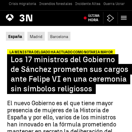
Crisis migratoria
Incendios forestales
Incidente Altea
Guerra Ucrania
Antena
ÚLTIMA
Noticias
3
HORA
España
Madrid
Barcelona
LA MINISTRA DELGADO HA ACTUADO COMO NOTARIA MAYOR
Los 17 ministros del Gobierno
de Sánchez prometen sus cargos
ante Felipe VI en una ceremonia
sin símbolos religiosos
El nuevo Gobierno es el que tiene mayor
presencia de mujeres de la Historia de
España y por ello, varios de los ministros
han innovado en la fórmula prometiendo
mantener en secreto la deliberación del