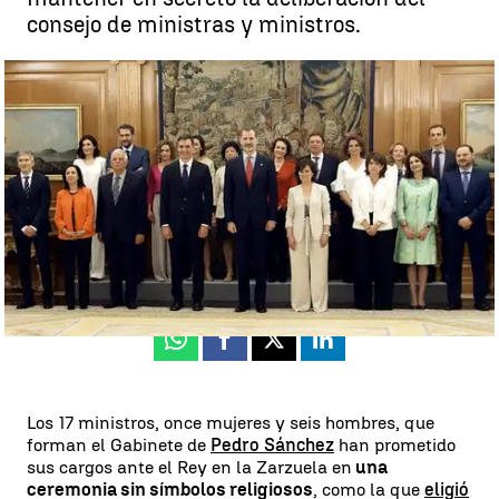
consejo de ministras y ministros.
Los 17 ministros del Gobierno de Sánchez prometen sus cargos
ante Felipe VI en una ceremonia sin símbolos religiosos |
antena3.com
Madrid
Antena 3 Noticias
Publicado:
07 de junio de 2018, 07:42
Whatsapp
Facebook
X
Linkedin
Los 17 ministros, once mujeres y seis hombres, que
forman el Gabinete de
Pedro Sánchez
han prometido
sus cargos ante el Rey en la Zarzuela en
una
ceremonia sin símbolos religiosos
, como la que
eligió