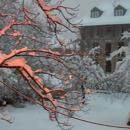
Whatsapp
Facebook
X
Linkedin
arando uno de los días más especiales de tu vida,
eve
hace que debas aplazar tu boda, con lo que eso
lugar del enlace es imposible por la nieve.
a pareja de Hondarribia, País Vasco, que no ha