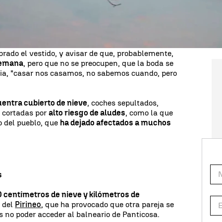
 Panticosa, en Aragón, donde tenían previsto
próximo sábado, "si nosotros no hemos conseguido
ie", afirma Sheila.
a a todos los invitados de su boda, que
ado el vestido, y avisar de que, probablemente,
 semana
, pero que no se preocupen, que la boda se
via, "casar nos casamos, no sabemos cuando, pero
entra cubierto de nieve
, coches sepultados,
s cortadas por
alto riesgo de aludes
, como la que
o del pueblo, que
ha dejado afectados a muchos
s
0 centímetros de nieve y kilómetros de
s
del
Pirineo
, que ha provocado que otra pareja se
s no poder acceder al balneario de Panticosa.