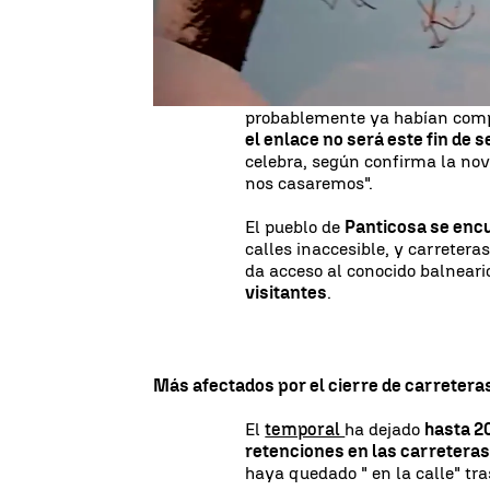
podido acceder al balneario de
celebrar su compromiso
este 
llegar, no va a poder llegar nad
La pareja debe enfrentarse ahor
probablemente ya habían compr
el enlace no será este fin de
celebra, según confirma la no
nos casaremos".
El pueblo de
Panticosa se encu
calles inaccesible, y carretera
da acceso al conocido balneari
visitantes
.
Más afectados por el cierre de carretera
El
temporal
ha dejado
hasta 2
retenciones en las carretera
haya quedado " en la calle" tra