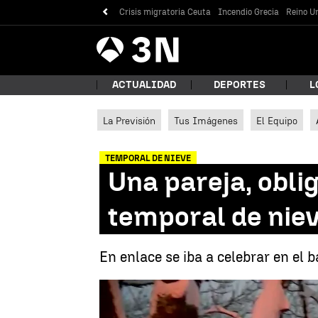
Crisis migratoria Ceuta
Incendio Grecia
Reino Un
Antena
Noticias
3
ACTUALIDAD
DEPORTES
L
La Previsión
Tus Imágenes
El Equipo
¿Qué
TEMPORAL DE NIEVE
Una pareja, obli
temporal de niev
En enlace se iba a celebrar en el 
Bus