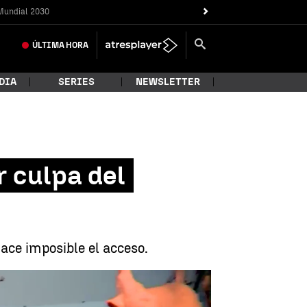
Mundial 2030
ÚLTIMA
HORA
DIA
SERIES
NEWSLETTER
r culpa del
hace imposible el acceso.
BODA PIRINEO |
Antena 3