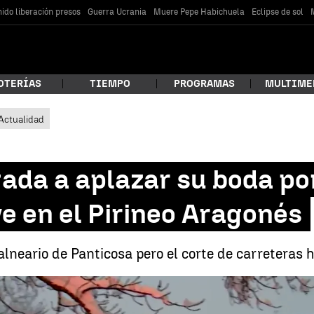
ido liberación presos
Guerra Ucrania
Muere Pepe Habichuela
Eclipse de sol
OTERÍAS
TIEMPO
PROGRAMAS
MULTIME
Actualidad
 estás buscando?
gada a aplazar su boda po
e en el Pirineo Aragonés
balneario de Panticosa pero el corte de carreteras 
car