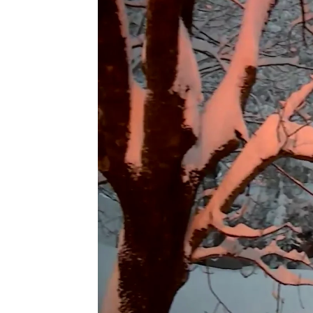
Antena 3 Noticias
Publicado:
10 de diciembre de 2021, 10:47
Tras meses, incluso años, prep
un
temporal muy fuerte de ni
conlleva, ya que la entrada al 
Es el caso de Sheila y Sené, un