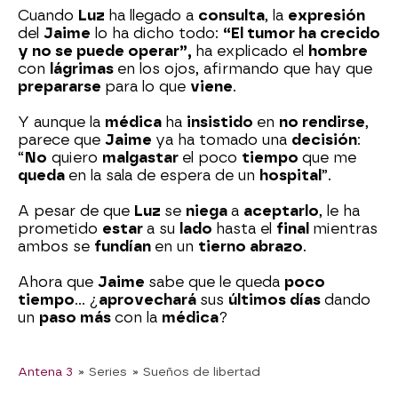
Cuando
Luz
ha llegado a
consulta
, la
expresión
del
Jaime
lo ha dicho todo:
“El tumor ha crecido
y no se puede operar”,
ha explicado el
hombre
con
lágrimas
en los ojos, afirmando que hay que
prepararse
para lo que
viene
.
Y aunque la
médica
ha
insistido
en
no rendirse
,
parece que
Jaime
ya ha tomado una
decisión
:
“
No
quiero
malgastar
el poco
tiempo
que me
queda
en la sala de espera de un
hospital
”.
A pesar de que
Luz
se
niega
a
aceptarlo
, le ha
prometido
estar
a su
lado
hasta el
final
mientras
ambos se
fundían
en un
tierno abrazo
.
Ahora que
Jaime
sabe que le queda
poco
tiempo
… ¿
aprovechará
sus
últimos días
dando
un
paso más
con la
médica
?
Antena 3
» Series
» Sueños de libertad