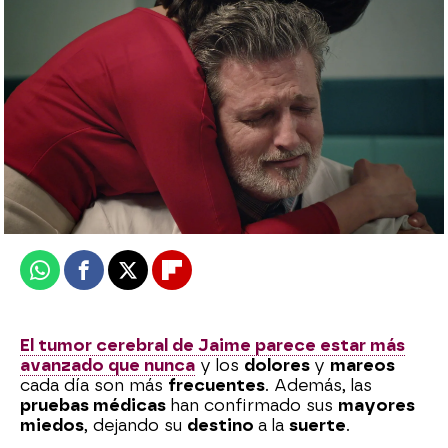
¡Pillados! Luis lleva el desayuno a Luz y
descubre a Jaime en su habitación
Eire García Arbaizar
Publicado:
12 de julio de 2024, 16:34
Whatsapp
Facebook
X
Flipboard
El tumor cerebral de Jaime parece estar más
avanzado que nunca
y los
dolores
y
mareos
cada día son más
frecuentes
. Además, las
pruebas médicas
han confirmado sus
mayores
miedos
, dejando su
destino
a la
suerte
.