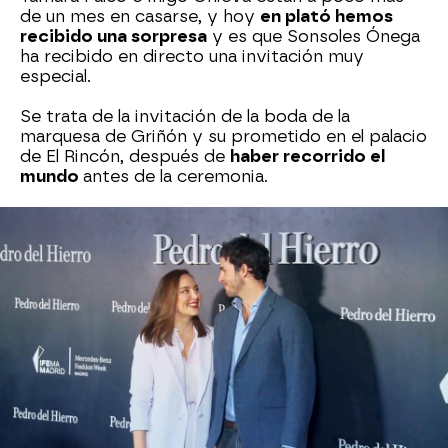
de un mes en casarse, y hoy
en plató hemos
recibido una sorpresa
y es que Sonsoles Ónega
ha recibido en directo una invitación muy
especial.
Se trata de la invitación de la boda de la
marquesa de Griñón y su prometido en el palacio
de El Rincón, después de
haber recorrido el
mundo
antes de la ceremonia.
Tiene un
diseño moderno, pero clásico
a la vez,
como ella.
Además, Carlos Pérez Gimeno ha desvelado que
la propia Tamara
ha desmentido la información
de los últimos días
de que va a ir a una clínica
para adelgazar antes de la boda.
¡No te pierdas el momento y la invitación!