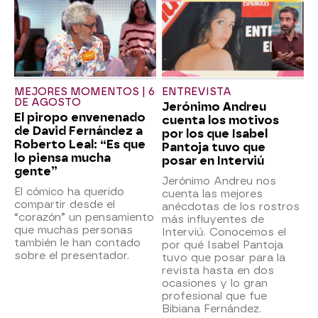
MEJORES MOMENTOS | 6
ENTREVISTA
DE AGOSTO
Jerónimo Andreu
El piropo envenenado
cuenta los motivos
de David Fernández a
por los que Isabel
Roberto Leal: “Es que
Pantoja tuvo que
lo piensa mucha
posar en Interviú
gente”
Jerónimo Andreu nos
El cómico ha querido
cuenta las mejores
compartir desde el
anécdotas de los rostros
“corazón” un pensamiento
más influyentes de
que muchas personas
Interviú. Conocemos el
también le han contado
por qué Isabel Pantoja
sobre el presentador.
tuvo que posar para la
revista hasta en dos
ocasiones y lo gran
profesional que fue
Bibiana Fernández.