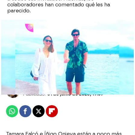
colaboradores han comentado qué les ha
parecido.
Tamara Falcó, influencer de redes y de la
fe: una fiel seguidora ingresa a monja
motivada por sus palabras
Sara Ruiz
Publicado:
01 de junio de 2023, 19:57
Whatsapp
Facebook
X
Flipboard
Tamara Falcó e Íñigo Onieva están a poco más