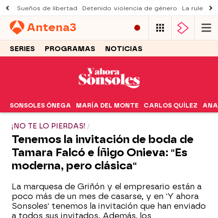
Sueños de libertad
Detenido violencia de género
La ruleta d
Antena
3
SERIES
PROGRAMAS
NOTICIAS
SONSOLES ÓNEGA
MARÍA DEL MONTE
CARLOS QUÍLEZ
ANA
¡NO TE LO PIERDAS!
Tenemos la invitación de boda de
Tamara Falcó e Íñigo Onieva: "Es
moderna, pero clásica"
La marquesa de Griñón y el empresario están a
poco más de un mes de casarse, y en 'Y ahora
Sonsoles' tenemos la invitación que han enviado
a todos sus invitados. Además, los