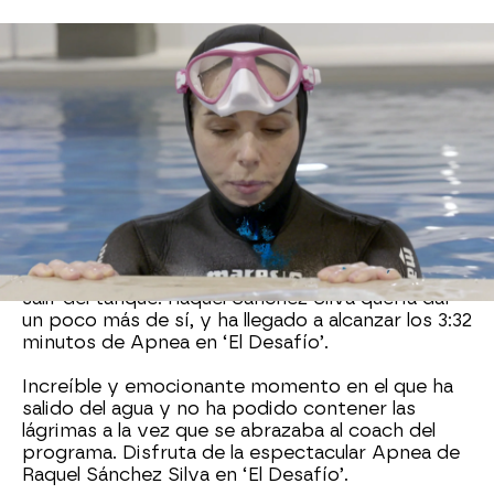
Con todo el plató en silencio,
Raquel Sánchez
Silva
se sumergía en el tanque de la Apnea. La
concursante de ‘El Desafío’ ha demostrado una
increíble capacidad de superación y la calma
imprescindible para mantener su cuerpo en
estado de relajación bajo el agua.
Juandi le iba cantando los tiempos de la Apnea a
la vez que la iba animando. Cuando el tiempo ha
superado los tres minutos el coach de ‘El
Desafío’ iba preparando a la concursante para
salir del tanque. Raquel Sánchez Silva quería dar
un poco más de sí, y ha llegado a alcanzar los 3:32
minutos de Apnea en ‘El Desafío’.
Increíble y emocionante momento en el que ha
salido del agua y no ha podido contener las
lágrimas a la vez que se abrazaba al coach del
programa. Disfruta de la espectacular Apnea de
Raquel Sánchez Silva en ‘El Desafío’.