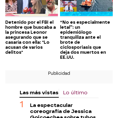
Detenido por el FBI el
“No es especialmente
hombre que buscaba a
letal”: un
la princesa Leonor
epidemiólogo
asegurando que se
tranquiliza ante el
casaría con ella: "Lo
brote de
acusan de varios
ciclosporiasis que
delitos"
deja dos muertos en
EE.UU.
Las más vistas
Lo último
La espectacular
coreografía de Jessica
Goicoechea sobre tubos