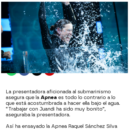
antena3.com
Madrid
Publicado:
11 de marzo de 2022, 23:14
Whatsapp
Facebook
X
Flipboard
La presentadora aficionada al submarinismo
asegura que la
Apnea
es todo lo contrario a lo
que está acostumbrada a hacer ella bajo el agua.
“Trabajar con Juandi ha sido muy bonito”,
aseguraba la presentadora.
Así ha ensayado la Apnea Raquel Sánchez Silva