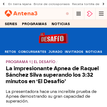
En tierra lejana
Brote de ciclosporiasis
Receta tortilla de pist
Antena
3
SERIES
PROGRAMAS
NOTICIAS
RETOS
CONCURSANTES
JURADO
INVITADOS
NOTICIAS
PROGRAMA 1 | EL DESAFÍO
La impresionante Apnea de Raquel
Sánchez Silva superando los 3:32
minutos en ‘El Desafío’
La presentadora hace una increíble prueba de
Apnea demostrando su gran capacidad de
superación.