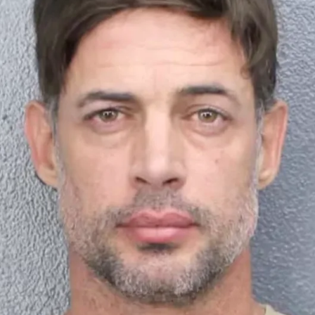
Whatsapp
Facebook
X
Flipboa
iam Levy fue detenido por la policía
en