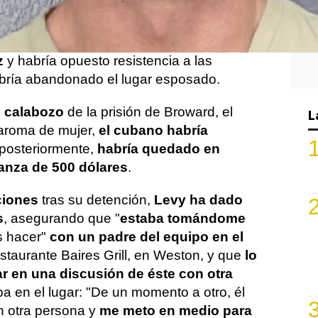
sur de Florida,
acusado de alterar el
namiento de morada
tras un altercado
 en el que, según testigo presenciales, iría
z
y habría opuesto resistencia a las
abría abandonado el lugar esposado.
l calabozo
de la prisión de Broward, el
L
 aroma de mujer,
el cubano habría
 posteriormente,
habría quedado en
ianza de 500 dólares
.
ciones
tras su detención,
Levy ha dado
s
, asegurando que "
estaba tomándome
 hacer"
con un padre del equipo en el
estaurante Baires Grill, en Weston, y que
lo
r en una discusión de éste con otra
 en el lugar: "De un momento a otro, él
n otra persona y
me meto en medio para