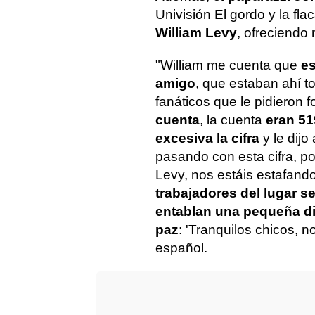
Univisión El gordo y la fl
William Levy
, ofreciendo 
"William me cuenta que
es
amigo
, que estaban ahí 
fanáticos que le pidieron 
cuenta
, la cuenta
eran 51
excesiva la cifra
y le dijo
pasando con esta cifra, po
Levy, nos estáis estafand
trabajadores del lugar se
entablan una pequeña d
paz
: 'Tranquilos chicos, n
español.