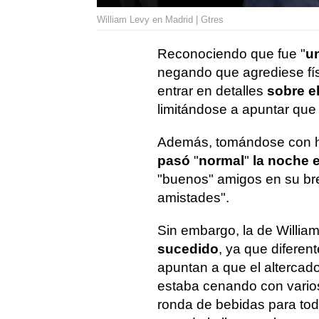
William Levy en Madrid | Gtres
Reconociendo que fue "
u
negando que agrediese fís
entrar en detalles
sobre e
limitándose a apuntar que 
Además, tomándose con h
pasó
"
normal
"
la noche e
"buenos" amigos en su bre
amistades".
Sin embargo, la de Willia
sucedido
, ya que difere
apuntan a que el altercad
estaba cenando con varios
ronda de bebidas para tod