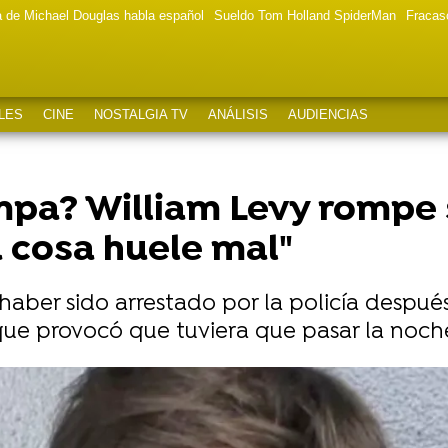
a de Michael Douglas habla español
Sueldo Tom Holland SpiderMan
Fracas
LES
CINE
NOSTALGIA TV
ANÁLISIS
AUDIENCIAS
pa? William Levy rompe s
a cosa huele mal"
haber sido arrestado por la policía despu
que provocó que tuviera que pasar la noche
las duras palabras de William Levy sobre su ruptura: