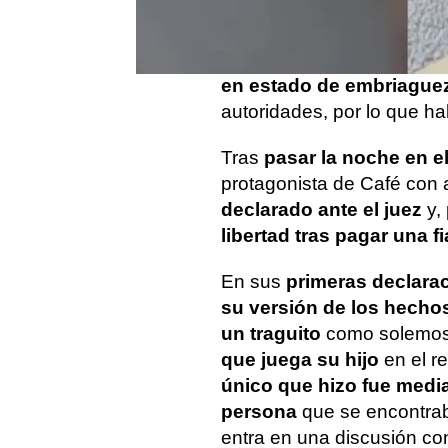
la localidad de Weston, al 
orden público y de alla
ocurrido en un restaurante
en estado de embriague
autoridades, por lo que h
Tras
pasar la noche en e
protagonista de Café con
declarado ante el juez
y,
libertad tras pagar una f
En sus
primeras declara
su versión de los hecho
un traguito
como solemos
que juega su hijo
en el r
único que hizo fue media
persona
que se encontraba
entra en una discusión co