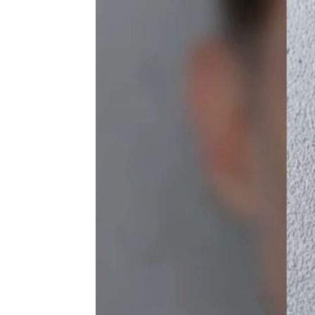
J. Carlos López Ruedas
Publicado:
17 de abril de 2025, 12:35
El 14 de abril
el actor
Will