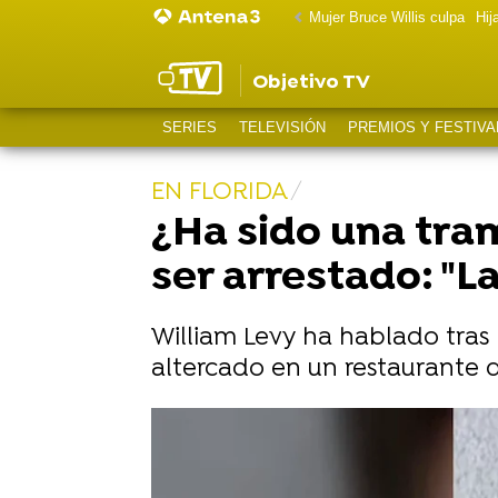
Mujer Bruce Willis culpa
Hij
Objetivo TV
SERIES
TELEVISIÓN
PREMIOS Y FESTIVA
EN FLORIDA
¿Ha sido una tram
ser arrestado: "L
William Levy ha hablado tras 
altercado en un restaurante 
Elizabeth Gutiérrez reacciona a 