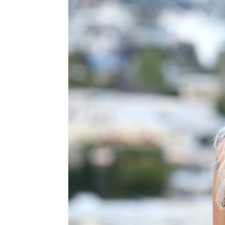
Europa Press
Publicado:
23 de agosto de 2023, 15:31
La inconfundible
Miley Cy
interpretación de
Hannah