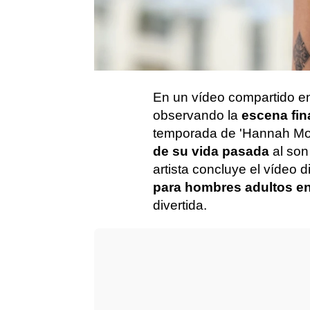
Channel, ha anunciado su
saldrá a la luz el próximo 
que saca tras su último d
estrenó en marzo de este 
En un vídeo compartido en
observando la
escena fin
temporada de 'Hannah Mo
de su vida pasada
al son
artista concluye el vídeo 
para hombres adultos e
divertida.