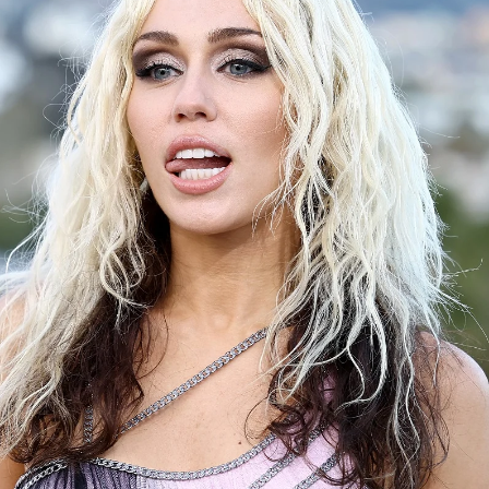
Whatsapp
Facebook
X
Flipboa
rus
,
cuya carrera se catapultó gracias a su
 Montana
en la exitosa serie de Disney