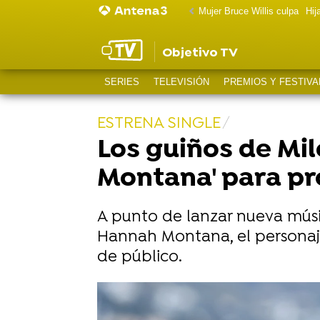
Mujer Bruce Willis culpa
Hij
Objetivo TV
SERIES
TELEVISIÓN
PREMIOS Y FESTIVA
ESTRENA SINGLE
Los guiños de Mil
Montana' para pr
A punto de lanzar nueva mús
Hannah Montana, el personaje 
de público.
¿Miley Cyrus no se habla con su pa