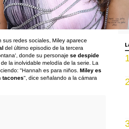
 próxima canción 'Used To Be Young' que
25 de agosto. Se trata del
primer single
isco, 'Endless Summer Vacation', que se
año.
 sus redes sociales, Miley aparece
L
al
del último episodio de la tercera
ntana', donde su personaje
se despide
 de la inolvidable melodía de la serie. La
diciendo: "Hannah es para niños.
Miley es
n tacones
", dice señalando a la cámara