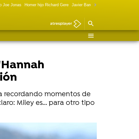
o Joe Jonas
Homer hijo Richard Gere
Javier Bardem política
Marilyn Monr
 'Hannah
ión
lgia recordando momentos de
ro: Miley es... para otro tipo
rison Break' destapa la polémica