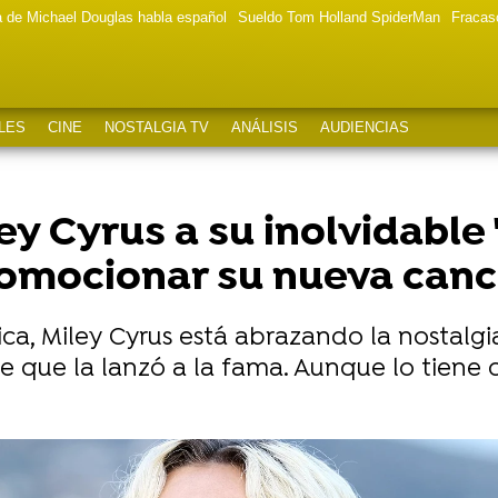
a de Michael Douglas habla español
Sueldo Tom Holland SpiderMan
Fracas
LES
CINE
NOSTALGIA TV
ANÁLISIS
AUDIENCIAS
ey Cyrus a su inolvidable
omocionar su nueva canc
ica, Miley Cyrus está abrazando la nosta
que la lanzó a la fama. Aunque lo tiene cla
dre y hermanos? La boda de su madre con el actor de 'P