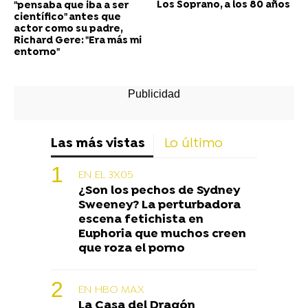
Los Soprano, a los 80 años
"pensaba que iba a ser
científico" antes que
actor como su padre,
Richard Gere: "Era más mi
entorno"
Las más vistas
Lo último
EN EL 3X05
¿Son los pechos de Sydney
Sweeney? La perturbadora
escena fetichista en
Euphoria que muchos creen
que roza el porno
EN HBO MAX
La Casa del Dragón