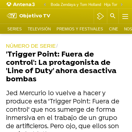
Boda Zendaya y Tom Holland
Hija Tom Cruise 
Objetivo TV
SERIES
TELEVISIÓN
PREMIOS Y FESTIVALES
CINE
NOS
NÚMERO DE SERIE
'Trigger Point: Fuera de
control': La protagonista de
'Line of Duty' ahora desactiva
bombas
Jed Mercurio lo vuelve a hacer y
produce esta 'Trigger Point: Fuera de
control' que nos sumerge de forma
inmersiva en el trabajo de un grupo
de artificieros. Pero ojo, que ellos son