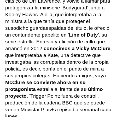
clásico de DH Lawrence, y volvió a llamar para
protagonizar la miniserie 'Bodyguard' junto a
Keeley Hawes. A ella, que interpretaba a la
ministra a la que tenía que proteger el
susodicho guardaespaldas del título, le ofreció
un contundente papelito en '
Line of Duty
', su
serie estrella. En esta ya ficción de culto que
arrancó en 2012
conocimos a Vicky McClure
,
que interpretaba a Kate, una detective que
investigaba las corruptelas dentro de la propia
policía, es decir, ponía en el punto de mira a
sus propios colegas. Haciendo amigos, vaya.
McClure se convierte ahora en su
protagonista
estrella al frente de s
u último
proyecto
, 'Trigger Point: fuera de control',
producción de la cadena BBC que se puede
ver en Movistar Plus+ a episodio semanal cada
lunes.