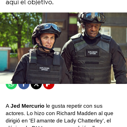
aquí el objetivo.
Mariló García
Madrid
Publicado:
13 de junio de 2022, 10:24
Whatsapp
Facebook
X
Flipboard
A
Jed Mercurio
le gusta repetir con sus
actores. Lo hizo con Richard Madden al que
dirigió en 'El amante de Lady Chatterley', el