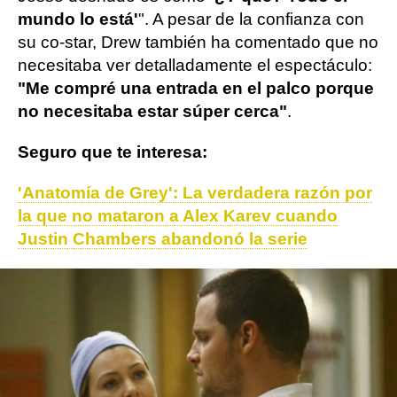
mundo lo está'
". A pesar de la confianza con
su co-star, Drew también ha comentado que no
necesitaba ver detalladamente el espectáculo:
"Me compré una entrada en el palco porque
no necesitaba estar súper cerca"
.
Seguro que te interesa:
'Anatomía de Grey': La verdadera razón por
la que no mataron a Alex Karev cuando
Justin Chambers abandonó la serie
Actualidad
Anatomía de Grey
ObjetivoTV
» Series