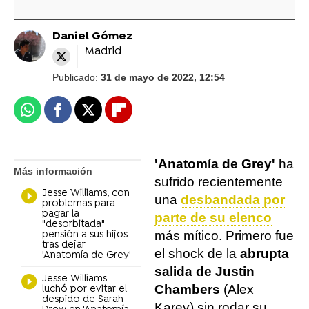
Daniel Gómez
Madrid
Publicado:
31 de mayo de 2022, 12:54
Whatsapp
Facebook
X
Flipboard
'Anatomía de Grey'
ha
Más información
sufrido recientemente
Jesse Williams, con
una
desbandada por
problemas para
pagar la
parte de su elenco
"desorbitada"
más mítico. Primero fue
pensión a sus hijos
tras dejar
el shock de la
abrupta
'Anatomía de Grey'
salida de Justin
Jesse Williams
Chambers
(Alex
luchó por evitar el
despido de Sarah
Karev) sin rodar su