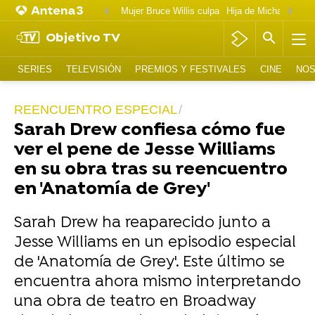
Mujer Bruce Willis culpa
Objetivo TV
SERIES
TELEVISIÓN
PREMIOS Y FESTIVALES
CINE
NOS
REENCUENTRO ESPECIAL
Sarah Drew confiesa cómo fue
ver el pene de Jesse Williams
en su obra tras su reencuentro
en 'Anatomía de Grey'
Sarah Drew ha reaparecido junto a
Jesse Williams en un episodio especial
de 'Anatomía de Grey'. Este último se
encuentra ahora mismo interpretando
una obra de teatro en Broadway