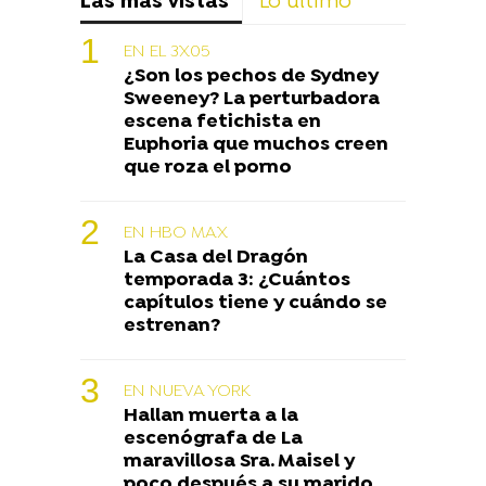
Las más vistas
Lo último
EN EL 3X05
¿Son los pechos de Sydney
Sweeney? La perturbadora
escena fetichista en
Euphoria que muchos creen
que roza el porno
EN HBO MAX
La Casa del Dragón
temporada 3: ¿Cuántos
capítulos tiene y cuándo se
estrenan?
EN NUEVA YORK
Hallan muerta a la
escenógrafa de La
maravillosa Sra. Maisel y
poco después a su marido