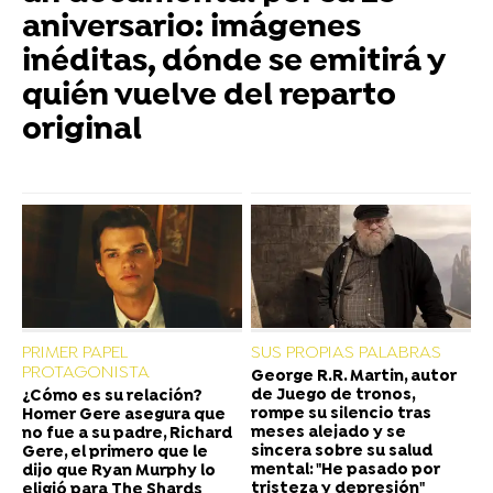
aniversario: imágenes
inéditas, dónde se emitirá y
quién vuelve del reparto
original
PRIMER PAPEL
SUS PROPIAS PALABRAS
PROTAGONISTA
George R.R. Martin, autor
de Juego de tronos,
¿Cómo es su relación?
rompe su silencio tras
Homer Gere asegura que
meses alejado y se
no fue a su padre, Richard
sincera sobre su salud
Gere, el primero que le
mental: "He pasado por
dijo que Ryan Murphy lo
tristeza y depresión"
eligió para The Shards