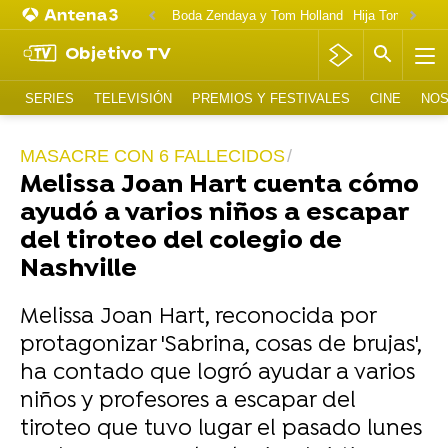
Boda Zendaya y Tom Holland
Hija Tom Cruise 
Objetivo TV
SERIES
TELEVISIÓN
PREMIOS Y FESTIVALES
CINE
NOS
MASACRE CON 6 FALLECIDOS
Melissa Joan Hart cuenta cómo
ayudó a varios niños a escapar
del tiroteo del colegio de
Nashville
Melissa Joan Hart, reconocida por
protagonizar 'Sabrina, cosas de brujas',
ha contado que logró ayudar a varios
niños y profesores a escapar del
tiroteo que tuvo lugar el pasado lunes