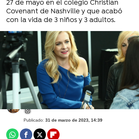
27 de mayo en el colegio Christian
Covenant de Nashville y que acabó
con la vida de 3 niños y 3 adultos.
Cómo pasa el tiempo: Así celebra Melissa
Joan Hart el 25 aniversario de 'Sabrina,
Cosas de brujas'
Laura Moreno
Publicado:
31 de marzo de 2023, 14:39
Whatsapp
Facebook
X
Flipboard