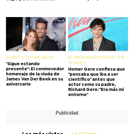
MURIÓ CON 48 AÑOS
EL PROTAGONISTA DE THE
SHARDS
"Sigue estando
presente": El conmovedor
Homer Gere confiesa que
homenaje de la viuda de
"pensaba que iba a ser
James Van Der Beek en su
científico" antes que
aniversario
actor como su padre,
Richard Gere: "Era más mi
entorno"