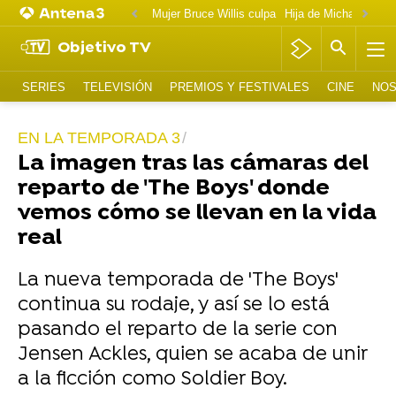
Mujer Bruce Willis culpa
Objetivo TV
SERIES
TELEVISIÓN
PREMIOS Y FESTIVALES
CINE
NOS
EN LA TEMPORADA 3
La imagen tras las cámaras del
reparto de 'The Boys' donde
vemos cómo se llevan en la vida
real
La nueva temporada de 'The Boys'
continua su rodaje, y así se lo está
pasando el reparto de la serie con
Jensen Ackles, quien se acaba de unir
a la ficción como Soldier Boy.