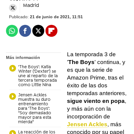
Madrid
Publicado:
21 de junio de 2021, 11:51
Whatsapp
Facebook
X
Flipboard
La temporada 3 de
Más información
'
The Boys
' continua, y
'The Boys': Katia
es que la serie de
Winter ('Dexter') se
une al reparto de la
Amazon Prime, tras el
tercera temporada
éxito de las dos
como Little Nina
temporadas anteriores,
Jensen Ackles
muestra su duro
sigue viento en popa
,
entrenamiento
y más aún con la
para 'The Boys':
"Soy demasiado
incorporación de
mayor para esta
mierda"
Jensen Ackles
, más
conocido por su papel
La reacción de los