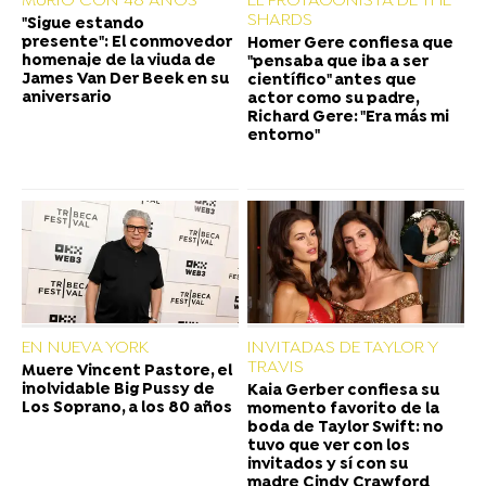
MURIÓ CON 48 AÑOS
EL PROTAGONISTA DE THE
SHARDS
"Sigue estando
presente": El conmovedor
Homer Gere confiesa que
homenaje de la viuda de
"pensaba que iba a ser
James Van Der Beek en su
científico" antes que
aniversario
actor como su padre,
Richard Gere: "Era más mi
entorno"
EN NUEVA YORK
INVITADAS DE TAYLOR Y
TRAVIS
Muere Vincent Pastore, el
inolvidable Big Pussy de
Kaia Gerber confiesa su
Los Soprano, a los 80 años
momento favorito de la
boda de Taylor Swift: no
tuvo que ver con los
invitados y sí con su
madre Cindy Crawford