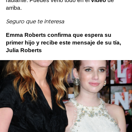
radiante. Puedes verlo todo en el
vídeo
de
arriba.
Seguro que te interesa
Emma Roberts confirma que espera su
primer hijo y recibe este mensaje de su tía,
Julia Roberts
Más sobre este tema:
American horror Story
Garrett Hedlund
emb