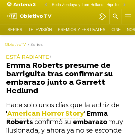
Boda Zendaya y Tom Holland
Hija Tom Cruise 
Objetivo TV
SERIES
TELEVISIÓN
PREMIOS Y FESTIVALES
CINE
NOS
-
ObjetivoTV
» Series
ESTÁ RADIANTE
Emma Roberts presume de
barriguita tras confirmar su
embarazo junto a Garrett
Hedlund
Hace solo unos días que la actriz de
'
American Horror Story
'
Emma
Roberts
confirmó su
embarazo
muy
ilusionada, y ahora ya no se esconde