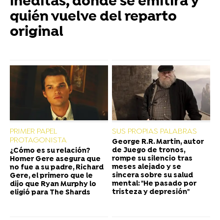
inéditas, dónde se emitirá y
quién vuelve del reparto
original
PRIMER PAPEL
SUS PROPIAS PALABRAS
PROTAGONISTA
George R.R. Martin, autor
de Juego de tronos,
¿Cómo es su relación?
rompe su silencio tras
Homer Gere asegura que
meses alejado y se
no fue a su padre, Richard
sincera sobre su salud
Gere, el primero que le
mental: "He pasado por
dijo que Ryan Murphy lo
tristeza y depresión"
eligió para The Shards