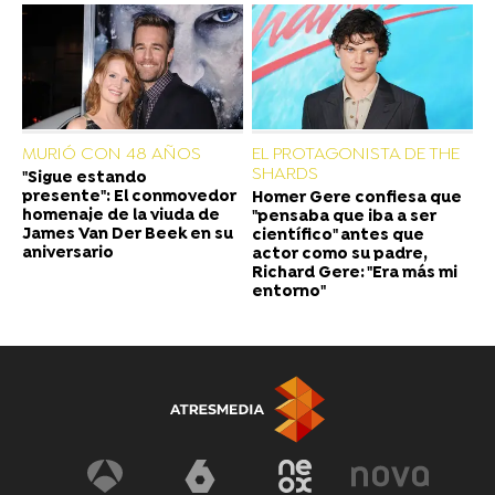
MURIÓ CON 48 AÑOS
EL PROTAGONISTA DE THE
SHARDS
"Sigue estando
presente": El conmovedor
Homer Gere confiesa que
homenaje de la viuda de
"pensaba que iba a ser
James Van Der Beek en su
científico" antes que
aniversario
actor como su padre,
Richard Gere: "Era más mi
entorno"