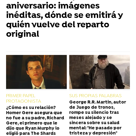
aniversario: imágenes
inéditas, dónde se emitirá y
quién vuelve del reparto
original
PRIMER PAPEL
SUS PROPIAS PALABRAS
PROTAGONISTA
George R.R. Martin, autor
de Juego de tronos,
¿Cómo es su relación?
rompe su silencio tras
Homer Gere asegura que
meses alejado y se
no fue a su padre, Richard
sincera sobre su salud
Gere, el primero que le
mental: "He pasado por
dijo que Ryan Murphy lo
tristeza y depresión"
eligió para The Shards