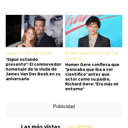
MURIÓ CON 48 AÑOS
EL PROTAGONISTA DE THE
SHARDS
"Sigue estando
presente": El conmovedor
Homer Gere confiesa que
homenaje de la viuda de
"pensaba que iba a ser
James Van Der Beek en su
científico" antes que
aniversario
actor como su padre,
Richard Gere: "Era más mi
entorno"
Las más vistas
Lo último