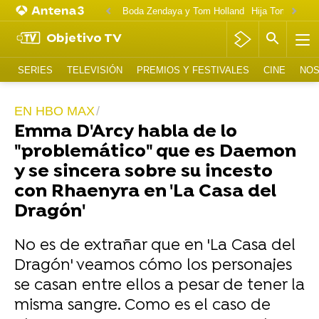
Boda Zendaya y Tom Holland
Hija Tom Cruise 
Objetivo TV
SERIES
TELEVISIÓN
PREMIOS Y FESTIVALES
CINE
NOS
EN HBO MAX
Emma D'Arcy habla de lo
"problemático" que es Daemon
y se sincera sobre su incesto
con Rhaenyra en 'La Casa del
Dragón'
No es de extrañar que en 'La Casa del
Dragón' veamos cómo los personajes
se casan entre ellos a pesar de tener la
misma sangre. Como es el caso de