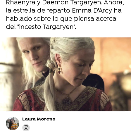
Rhaenyra y Daemon Targaryen. Ahora,
la estrella de reparto Emma D'Arcy ha
hablado sobre lo que piensa acerca
del "incesto Targaryen".
Olivia Cooke confiesa qué hay entre Alicent y
Criston Cole en 'La Casa del Dragón'
'La Casa del Dragón': La peligrosa solución
casera de Emma D'Arcy para su pelo y lograr
el papel de Rhaenyra
Laura Moreno