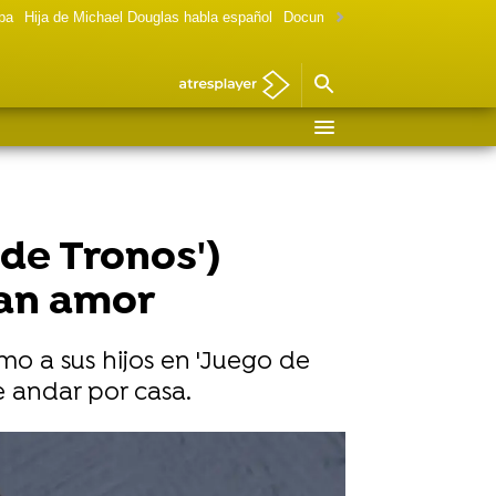
lpa
Hija de Michael Douglas habla español
Documental Las chicas Gilmore
 de Tronos')
ran amor
o a sus hijos en 'Juego de
 andar por casa.