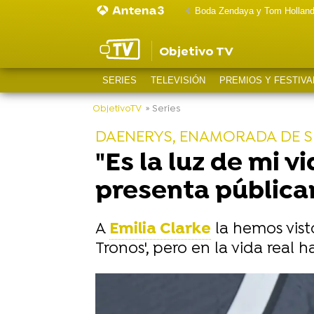
Boda Zendaya y Tom Hollan
Objetivo TV
SERIES
TELEVISIÓN
PREMIOS Y FESTIVA
ObjetivoTV
» Series
DAENERYS, ENAMORADA DE 
"Es la luz de mi v
presenta pública
A
Emilia Clarke
la hemos vist
Tronos', pero en la vida rea
-