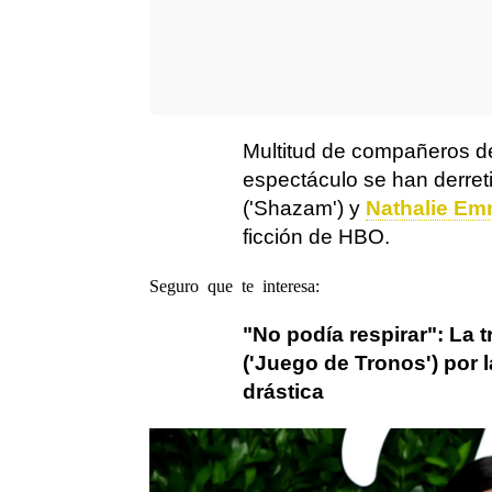
Multitud de compañeros d
espectáculo se han derret
('Shazam') y
Nathalie E
ficción de HBO.
Seguro que te interesa:
"No podía respirar": La 
('Juego de Tronos') por
drástica
Juego de Tronos
Emilia Clarke