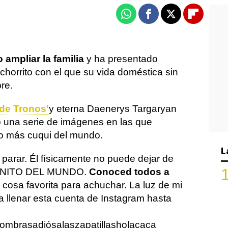
Whatsapp
Facebook
X
Flipboa
 ampliar la familia
y ha presentado
chorrito con el que su vida doméstica sin
re.
de Tronos'
y eterna Daenerys Targaryan
 una serie de imágenes en las que
o más cuqui del mundo.
L
parar. Él físicamente no puede dejar de
ONITO DEL MUNDO.
Conoced todos a
 cosa favorita para achuchar. La luz de mi
ara llenar esta cuenta de Instagram hasta
fombrasadiósalaszapatillasholacaca