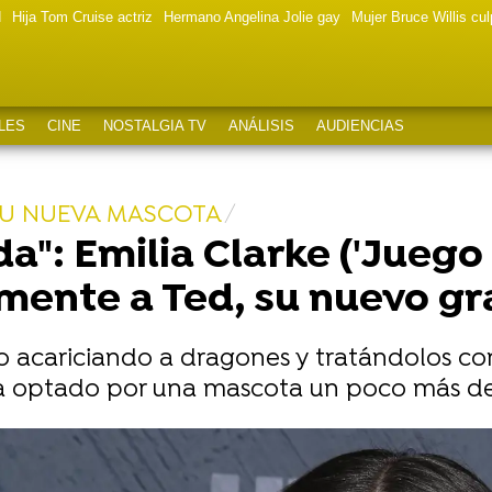
d
Hija Tom Cruise actriz
Hermano Angelina Jolie gay
Mujer Bruce Willis cu
LES
CINE
NOSTALGIA TV
ANÁLISIS
AUDIENCIAS
SU NUEVA MASCOTA
ida": Emilia Clarke ('Juego
mente a Ted, su nuevo g
o acariciando a dragones y tratándolos com
l ha optado por una mascota un poco más de