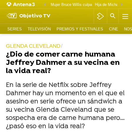
Mujer Bruce Willis culpa
Objetivo TV
SERIES
TELEVISIÓN
PREMIOS Y FESTIVALES
CINE
NOS
GLENDA CLEVELAND
¿Dio de comer carne humana
Jeffrey Dahmer a su vecina en
la vida real?
En la serie de Netflix sobre Jeffrey
Dahmer hay un momento en el que el
asesino en serie ofrece un sándwich a
su vecina Glenda Cleveland que se
sospecha era de carne humana pero...
¿pasó eso en la vida real?