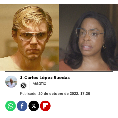
Las 5 víctimas de Jeffrey Dahmer que
sobrevivieron: ¿Qué pasó con ellos?
La indignación de la madre de Tony Hughes,
víctima de Jeffrey Dahmer, con lo que ha
hecho la serie
J. Carlos López Ruedas
Madrid
Publicado:
20 de octubre de 2022, 17:36
Whatsapp
Facebook
X
Flipboard