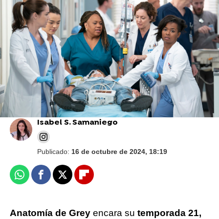
Disney+
Eric Dane confiesa que lo "despidieron" de
Anatomía de Grey mientras luchaba contra
sus adicciones: "Yo no era el mismo"
Isabel S. Samaniego
Publicado:
16 de octubre de 2024, 18:19
Whatsapp
Facebook
X
Flipboard
Anatomía de Grey
encara su
temporada 21,