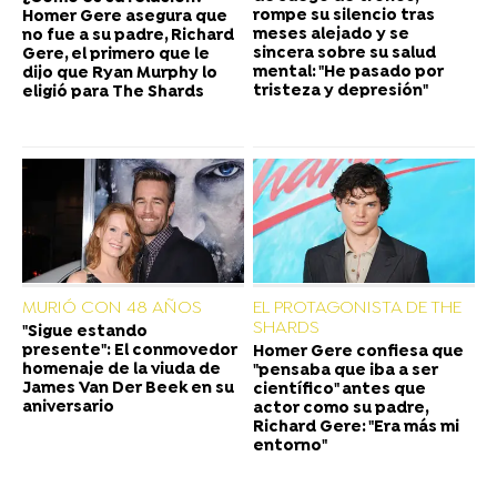
rompe su silencio tras
Homer Gere asegura que
meses alejado y se
no fue a su padre, Richard
sincera sobre su salud
Gere, el primero que le
mental: "He pasado por
dijo que Ryan Murphy lo
tristeza y depresión"
eligió para The Shards
MURIÓ CON 48 AÑOS
EL PROTAGONISTA DE THE
SHARDS
"Sigue estando
presente": El conmovedor
Homer Gere confiesa que
homenaje de la viuda de
"pensaba que iba a ser
James Van Der Beek en su
científico" antes que
aniversario
actor como su padre,
Richard Gere: "Era más mi
entorno"