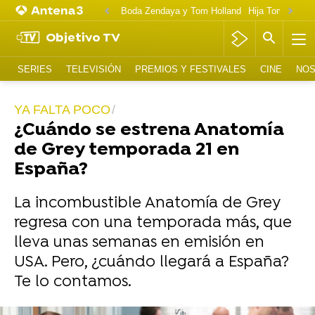
Boda Zendaya y Tom Holland
Hija Tom Cruise 
Objetivo TV
SERIES
TELEVISIÓN
PREMIOS Y FESTIVALES
CINE
NOS
YA FALTA POCO
¿Cuándo se estrena Anatomía
de Grey temporada 21 en
España?
La incombustible Anatomía de Grey
regresa con una temporada más, que
lleva unas semanas en emisión en
USA. Pero, ¿cuándo llegará a España?
Te lo contamos.