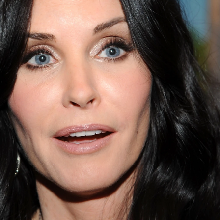
Whatsapp
Facebook
X
Flipboa
8
s sociales
se convierten a menudo en un
ue nos muestra la faceta más
cotidiana
s celebrities favoritas. Un ámbito en el
ién vemos cómo intentan defenderse poco