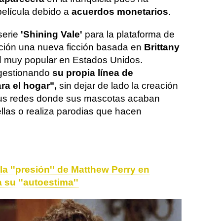
película debido a
acuerdos monetarios
.
serie
'Shining Vale'
para la plataforma de
ación una nueva ficción basada en
Brittany
d muy popular en Estados Unidos.
a gestionando
su propia línea de
ra el hogar",
sin dejar de lado la creación
sus redes donde sus mascotas acaban
ellas o realiza parodias que hacen
a ''presión'' de Matthew Perry en
 su ''autoestima''