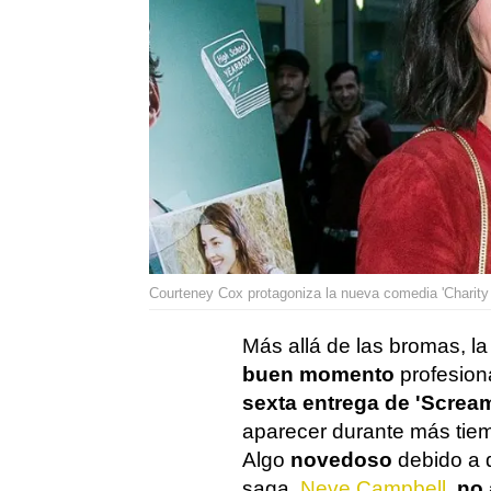
Courteney Cox protagoniza la nueva comedia 'Charity
Más allá de las bromas, la
buen momento
profesiona
sexta entrega de 'Screa
aparecer durante más tie
Algo
novedoso
debido a q
saga,
Neve Campbell
,
no 