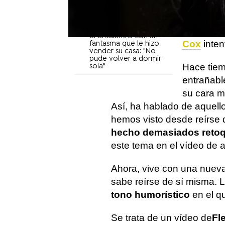
a poco lo
afectó a su
"autoestima"
dominio d
Courteney Cox cuenta
generalm
el encuentro con un
Cox
inten
fantasma que le hizo
vender su casa: "No
pude volver a dormir
Hace tiemp
sola"
entrañabl
su cara m
Así, ha hablado de aquel
hemos visto desde reírse
hecho demasiados retoq
este tema en el vídeo de a
Ahora, vive con una nuev
sabe reírse de sí misma.
tono humorístico
en el qu
Se trata de un vídeo de
Fl